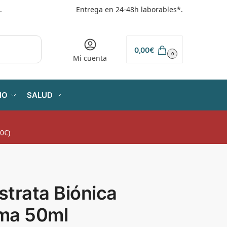
.
Entrega en 24-48h laborables*.
0,00
€
0
Mi cuenta
IO
SALUD
0€)
trata Biónica
ma 50ml