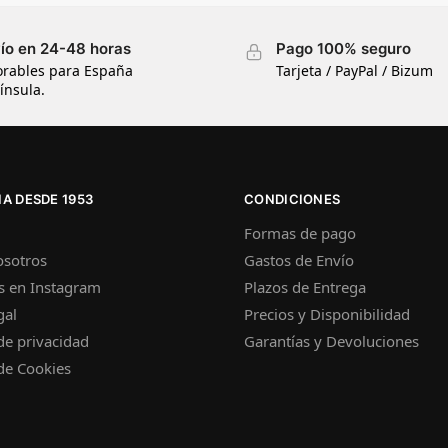
ío en 24-48 horas
Pago 100% seguro
orables para España
Tarjeta / PayPal / Bizum
ínsula.
A DESDE 1953
CONDICIONES
Formas de pago
osotros
Gastos de Envío
s en Instagram
Plazos de Entrega
gal
Precios y Disponibilidad
 de privacidad
Garantías y Devoluciones
 de Cookies