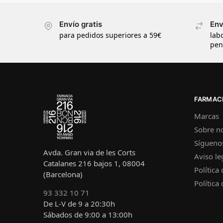
Envío gratis
Env
para pedidos superiores a 59€
lab
pen
FARMACI
Marcas
Sobre n
Sígueno
Avda. Gran via de les Corts
Aviso le
Catalanes 216 bajos 1, 08004
Política
(Barcelona)
Política
93 332 10 71
De L-V de 9 a 20:30h
Sábados de 9:00 a 13:00h