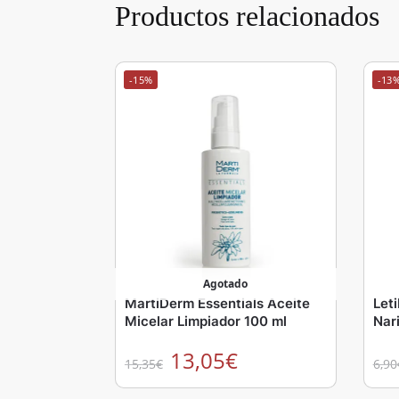
Productos relacionados
-15%
-13
Agotado
MartiDerm Essentials Aceite
Let
Micelar Limpiador 100 ml
Nar
13,05
€
15,35
€
6,90