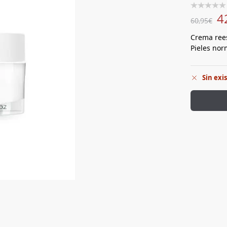
4
60,95
€
Crema rees
Pieles nor
Sin exi