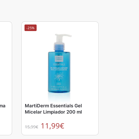
-25%
uma
MartiDerm Essentials Gel
Micelar Limpiador 200 ml
11,99
€
15,99
€