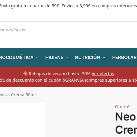
Envío gratuito a partir de 59€. Envíos a 3,99€ en compras inferiores
MOCOSMÉTICA
HIGIENE
NUTRICIÓN
HERBOLAR
Rebajas de verano hasta -30%
Ver ofertas
​ 5€ de descuento con el cupón 5GRANVIA (compras superiores a 15
iónica Crema 50ml
Oferta!
Neos
Cre