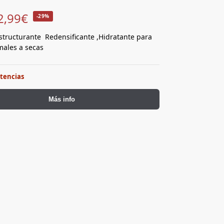
2,99
€
-29%
tructurante Redensificante ,Hidratante para
males a secas
stencias
Más info