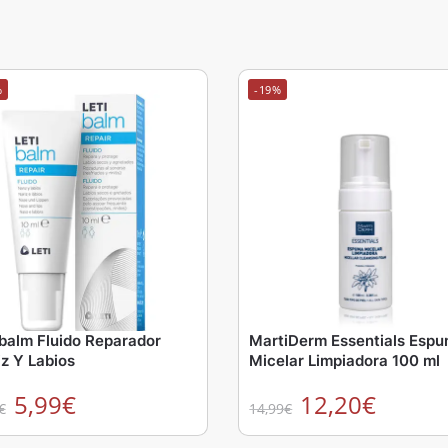
%
-19%
ibalm Fluido Reparador
MartiDerm Essentials Esp
iz Y Labios
Micelar Limpiadora 100 ml
5,99
€
12,20
€
€
14,99
€