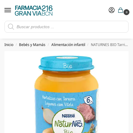
0
Rebajas de verano hasta -30%
Ver ofertas
​ 5€ de descuento con el cupón 5GRANVIA (compras superiores a 150€)
Inicio
Bebés y Mamás
Alimentación infantil
NATURNES BIO Tarrito Hortalizas con Ternera 190g
/
/
/