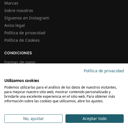
Marcas
Sobre nosotros
Síguenos en Instagram
Aviso legal
Política de privacidad
Política de Cookies
CONDICIONES
Formas de pago
Gastos de Envío
Política de privacidad
Plazos de Entrega
Utilizamos cookies
Precios y Disponibilidad
Podemos utilizarlas para el análisis de los datos de nuestros visitantes,
Garantías y Devoluciones
para mejorar nuestro sitio web, mostrar contenido personalizado y
brindarle una excelente experiencia en el sitio web. Para obtener más
información sobre las cookies que utilizamos, abre los ajustes.
SUSCRÍBETE A LA NEWSLETTER
No, ajustar
Aceptar todo