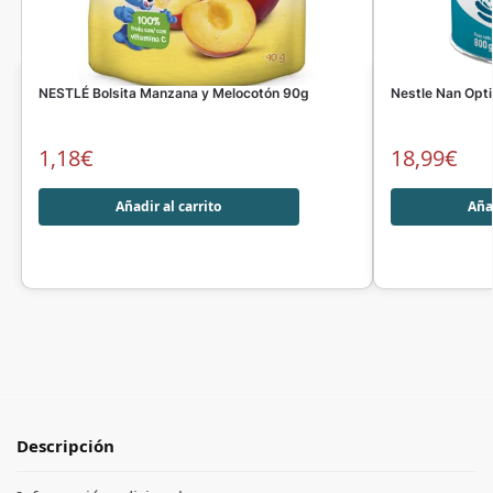
NESTLÉ Bolsita Manzana y Melocotón 90g
Nestle Nan Opt
1,18
€
18,99
€
Añadir al carrito
Añad
Descripción