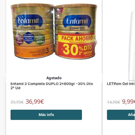
Agotado
Enfamil 3 Complete DUPLO 2x800gr -30% Dto
LETIfem Gel ínt
2ª Ud
36,99
€
9,99
39,99
€
14,90
€
Más info
Añad