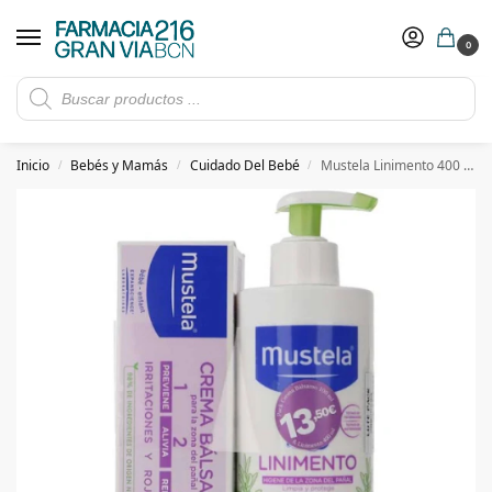
0
Rebajas de verano hasta -30%
Ver ofertas
​ 5€ de descuento con el cupón 5GRANVIA (compras superiores a 150€)
Inicio
Bebés y Mamás
Cuidado Del Bebé
Mustela Linimento 400 ml+Crema Balsamo 123 100ml
/
/
/