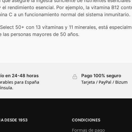
 que asegure la ingesta suficiente de nutrientes esenciales
y el rendimiento esencial. Por ejemplo, la vitamina B12 con
mina C a un funcionamiento normal del sistema inmunitario.
Select 50+ con 13 vitaminas y 11 minerales, está especial
e las personas mayores de 50 años.
ío en 24-48 horas
Pago 100% seguro
orables para España
Tarjeta / PayPal / Bizum
ínsula.
A DESDE 1953
CONDICIONES
Formas de pago