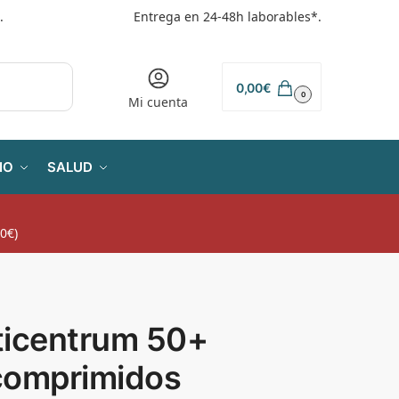
.
Entrega en 24-48h laborables*.
0,00
€
0
Mi cuenta
IO
SALUD
0€)
ticentrum 50+
comprimidos