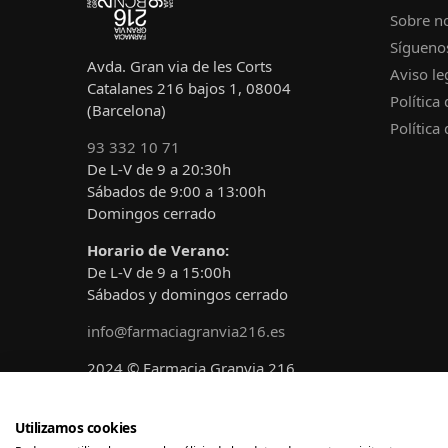
Sobre n
Sígueno
Avda. Gran via de les Corts
Aviso le
Catalanes 216 bajos 1, 08004
Política
(Barcelona)
Política
93 332 10 71
De L-V de 9 a 20:30h
Sábados de 9:00 a 13:00h
Domingos cerrado
Horario de Verano:
De L-V de 9 a 15:00h
Sábados y domingos cerrado
info@farmaciagranvia216.es
2024 © Farmacia Granvia 216
Diseñado y desarrollado por
A!claro
Marketing
Utilizamos cookies