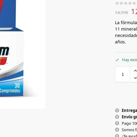
1
14,99
€
La fórmula
11 mineral
necesidade
años.
Hay exi
Entrega
Envío gr
Pago 10
Somos f
¿Te ay