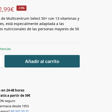
2,99
€
-13%
 de Multicentrum Select 50+ con 13 vitaminas y
es, está especialmente adaptada a las
s nutricionales de las personas mayores de 50
stencias
+
Añadir al carrito
-
 en 24-48 horas
atis a partir de 59€
0% seguro
armacia desde 1953
udamos?
93 332 10 71