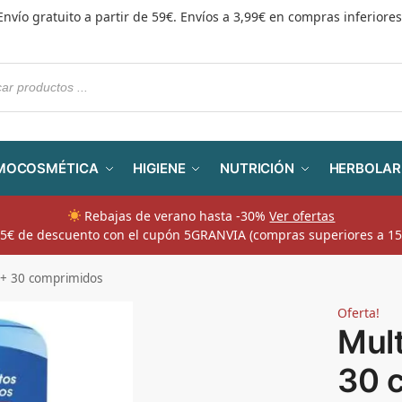
Envío gratuito a partir de 59€. Envíos a 3,99€ en compras inferiores
MOCOSMÉTICA
HIGIENE
NUTRICIÓN
HERBOLAR
Rebajas de verano hasta -30%
Ver ofertas
​ 5€ de descuento con el cupón 5GRANVIA (compras superiores a 15
0+ 30 comprimidos
Oferta!
Mul
30 