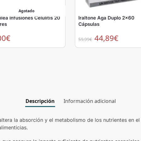
Agotado
lea Infusiones Celulitis 20
Iraltone Aga Duplo 2×60
res
Cápsulas
00
€
44,89
€
59,99
€
Descripción
Información adicional
altera la absorción y el metabolismo de los nutrientes en 
limenticias.