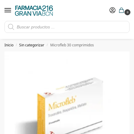
0
Rebajas de verano hasta -30%
Ver ofertas
​ 5€ de descuento con el cupón 5GRANVIA (compras superiores a 150€)
Inicio
Sin categorizar
Microfleb 30 comprimidos
/
/