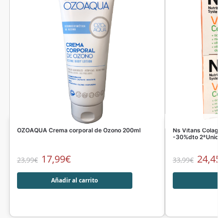
OZOAQUA Crema corporal de Ozono 200ml
Ns Vitans Cola
-30%dto 2ªUni
17,99
€
24,4
23,99
€
33,99
€
Añadir al carrito