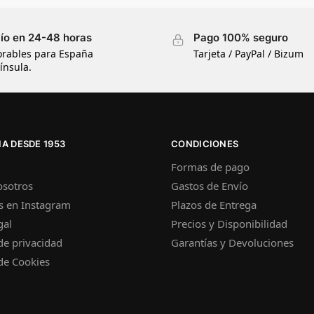
ío en 24-48 horas
Pago 100% seguro
orables para España
Tarjeta / PayPal / Bizum
ínsula.
A DESDE 1953
CONDICIONES
Formas de pago
osotros
Gastos de Envío
s en Instagram
Plazos de Entrega
gal
Precios y Disponibilidad
 de privacidad
Garantías y Devoluciones
 de Cookies