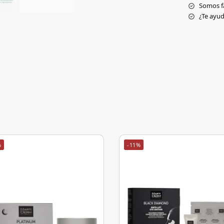
Somos f
¿Te ay
%
-11%