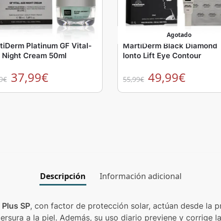
Agotado
tiDerm Platinum GF Vital-
MartiDerm Black Diamond
 Night Cream 50ml
Ionto Lift Eye Contour
37,99
€
49,99
€
9
€
55,99
€
Descripción
Información adicional
 Plus SP
, con factor de protección solar, actúan desde la 
rsura a la piel. Además, su uso diario previene y corrige l