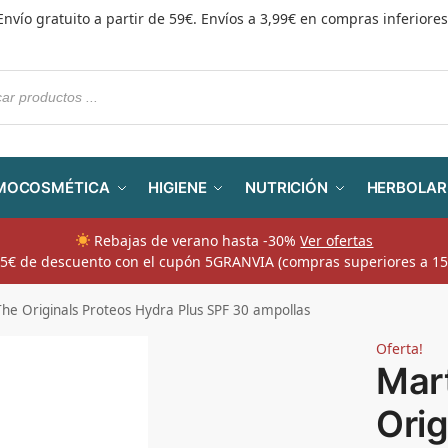
Envío gratuito a partir de 59€. Envíos a 3,99€ en compras inferiores
MOCOSMÉTICA
HIGIENE
NUTRICIÓN
HERBOLAR
Rebajas de verano hasta -30%
Ver ofertas
​ 5€ de descuento con el cupón 5GRANVIA (compras superiores a 15
e Originals Proteos Hydra Plus SPF 30 ampollas
Oferta!
Mar
Orig