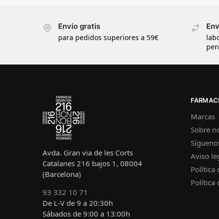
Envío gratis
Env
para pedidos superiores a 59€
lab
pen
FARMACI
Marcas
Sobre n
Sígueno
Avda. Gran via de les Corts
Aviso le
Catalanes 216 bajos 1, 08004
Política
(Barcelona)
Política
93 332 10 71
De L-V de 9 a 20:30h
Sábados de 9:00 a 13:00h