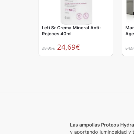
Leti Sr Crema Mineral Anti-
Mar
Rojeces 40ml
Age
24,69
€
39,99
€
54,9
Las ampollas Proteos Hydra
y aportando luminosidad y te