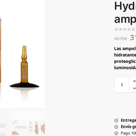
Hyd
amp
3
46,95
€
Las ampol
hidratante
proteoglic
luminosida
Entrega
Envío gr
Pago 10