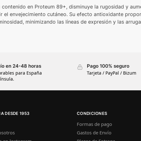
contenido en Proteum 89+, disminuye la rugosidad y aument
r el envejecimiento cutáneo. Su efecto antioxidante proporc
uminosidad, minimizando las líneas de expresión y las arruga
ío en 24-48 horas
Pago 100% seguro
orables para España
Tarjeta / PayPal / Bizum
ínsula.
A DESDE 1953
CONDICIONES
Formas de pago
osotros
Gastos de Envío
s en Instagram
Plazos de Entrega