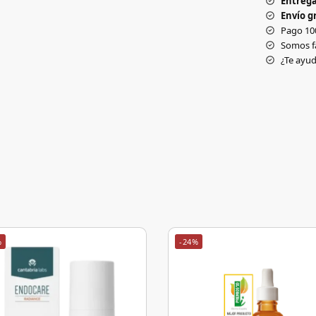
Entrega
Envío gr
Pago 10
Somos f
¿Te ay
%
-24%