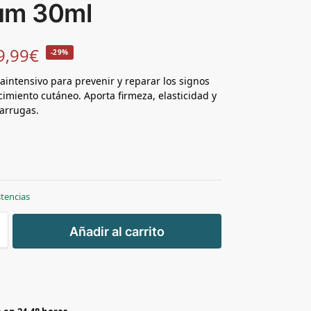
um 30ml
9,99
€
-29%
aintensivo para prevenir y reparar los signos
cimiento cutáneo. Aporta firmeza, elasticidad y
iarrugas.
stencias
+
Añadir al carrito
-