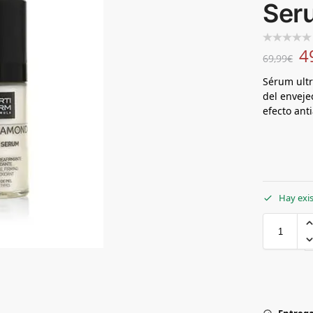
Ser
4
69,99
€
Sérum ultr
del enveje
efecto ant
Hay exi