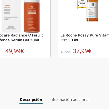
ocare Radiance C Ferulic
La Roche Posay Pure Vitam
fence Serum Gel 30ml
C12 30 ml
49,99
€
37,99
€
6
€
49,99
€
Descripción
Información adicional