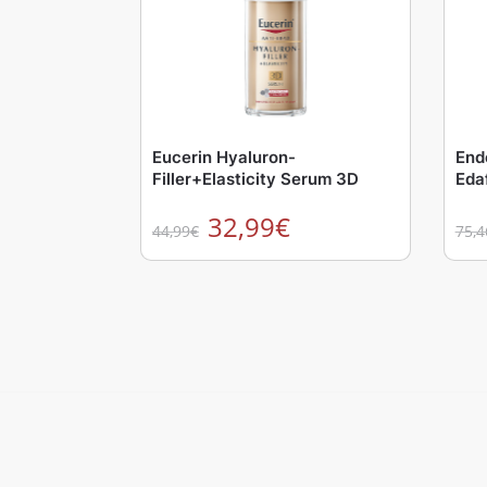
Eucerin Hyaluron-
End
Filler+Elasticity Serum 3D
Eda
32,99
€
44,99
€
75,4