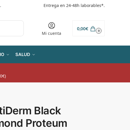
.
Entrega en 24-48h laborables*.
0,00
€
0
Mi cuenta
IO
SALUD
0€)
tiDerm Black
mond Proteum