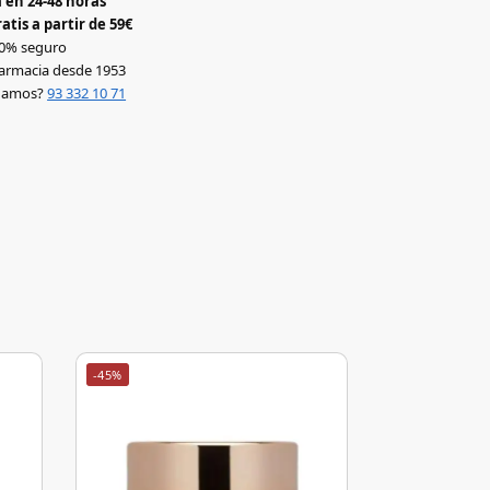
 en 24-48 horas
atis a partir de 59€
0% seguro
armacia desde 1953
udamos?
93 332 10 71
-45%