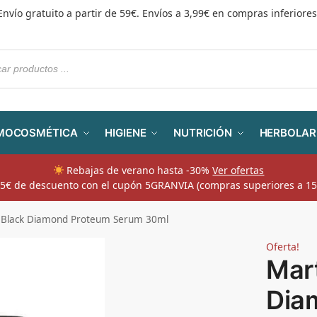
Envío gratuito a partir de 59€. Envíos a 3,99€ en compras inferiores
MOCOSMÉTICA
HIGIENE
NUTRICIÓN
HERBOLAR
Rebajas de verano hasta -30%
Ver ofertas
​ 5€ de descuento con el cupón 5GRANVIA (compras superiores a 15
 Black Diamond Proteum Serum 30ml
Oferta!
Mar
Dia