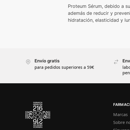
Proteum Sérum, debido a su 
además de reducir y preveni
hidratación, elasticidad y l
Envío gratis
Env
para pedidos superiores a 59€
lab
pen
FARMACI
Marcas
Sobre n
Sígueno