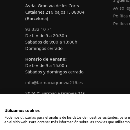
Avda. Gran via de les Corts
Aviso le
Catalanes 216 bajos 1, 08004
Política
(Barcelona)
Política
93 332 10 71
De L-V de 9 a 20:30h
Sábados de 9:00 a 13:00h
Domingos cerrado
Horario de Verano:
De L-V de 9 a 15:00h
Sábados y domingos cerrado
info@farmaciagranvia216.es
2024 © Farmacia Granvia 216
Diseñado y desarrollado por
A!claro
Marketing
Utilizamos cookies
Podemos utilizarlas para el análisis de los datos de nuestros visitantes, par
en el sitio web. Para obtener más información sobre las cookies que utilizamos