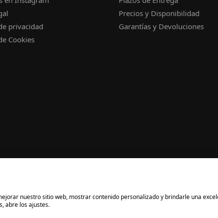
gal
Precios y Disponibilidad
 de privacidad
Garantías y Devoluciones
 de Cookies
a mejorar nuestro sitio web, mostrar contenido personalizado y brindarle una exce
, abre los ajustes.