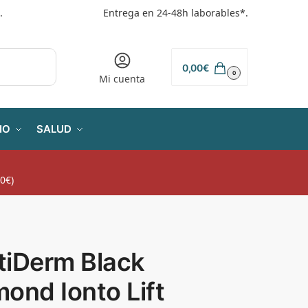
.
Entrega en 24-48h laborables*.
0,00
€
0
Mi cuenta
IO
SALUD
0€)
tiDerm Black
ond Ionto Lift