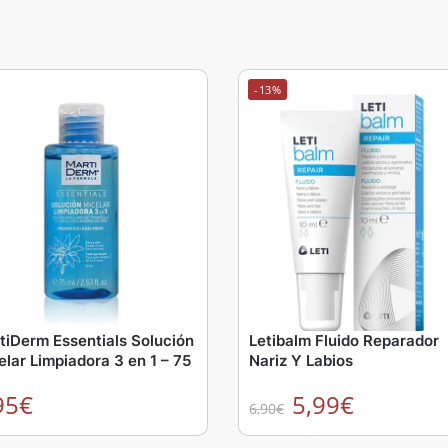
-13%
tiDerm Essentials Solución
Letibalm Fluido Reparador
lar Limpiadora 3 en 1 – 75
Nariz Y Labios
95
€
5,99
€
6,90
€