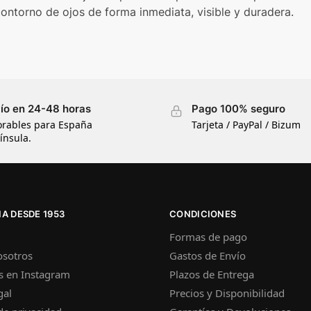
contorno de ojos de forma inmediata, visible y duradera.
ío en 24-48 horas
Pago 100% seguro
orables para España
Tarjeta / PayPal / Bizum
ínsula.
A DESDE 1953
CONDICIONES
Formas de pago
osotros
Gastos de Envío
s en Instagram
Plazos de Entrega
gal
Precios y Disponibilidad