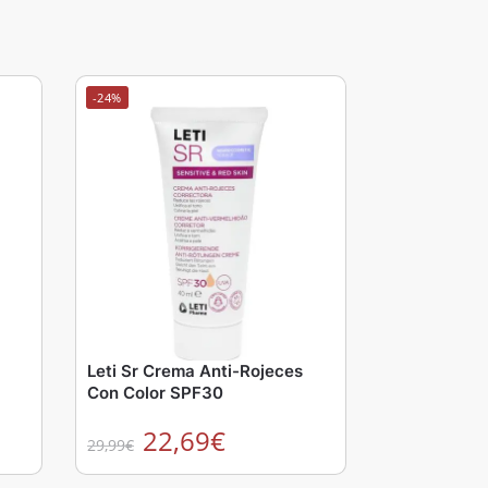
-24%
Leti Sr Crema Anti-Rojeces
Con Color SPF30
22,69
€
29,99
€