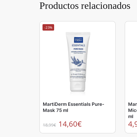
Productos relacionados
-23%
MartiDerm Essentials Pure-
Mar
Mask 75 ml
Mice
ml
14,60
€
4,
18,99
€