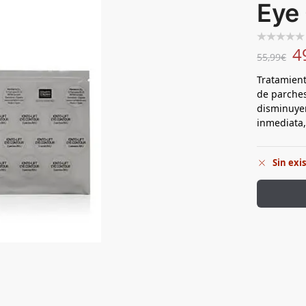
Eye
4
55,99
€
Tratamient
de parches
disminuyen
inmediata,
Sin exi