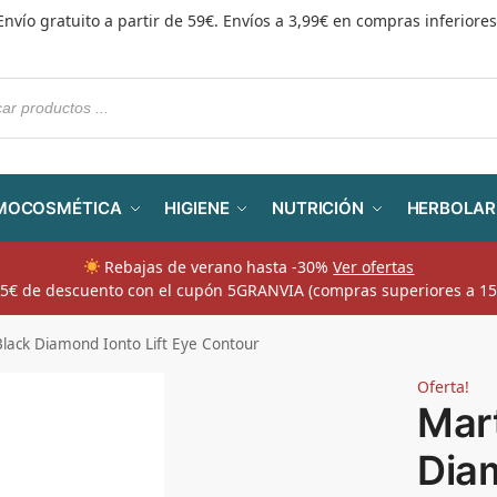
Envío gratuito a partir de 59€. Envíos a 3,99€ en compras inferiores
MOCOSMÉTICA
HIGIENE
NUTRICIÓN
HERBOLAR
Rebajas de verano hasta -30%
Ver ofertas
​ 5€ de descuento con el cupón 5GRANVIA (compras superiores a 15
lack Diamond Ionto Lift Eye Contour
Oferta!
Mar
Diam