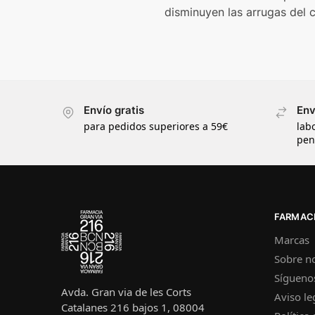
disminuyen las arrugas del 
Envío gratis
Env
para pedidos superiores a 59€
lab
pen
FARMACI
Marcas
Sobre n
Sígueno
Avda. Gran via de les Corts
Aviso le
Catalanes 216 bajos 1, 08004