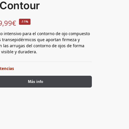
 Contour
9,99
€
-11%
o intensivo para el contorno de ojo compuesto
 transepidérmicos que aportan firmeza y
 las arrugas del contorno de ojos de forma
 visible y duradera.
stencias
Más info