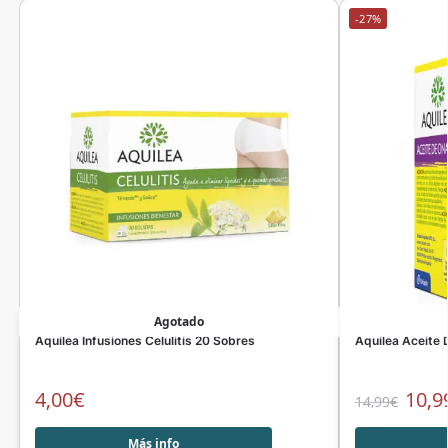
-27%
Agotado
Aquilea Infusiones Celulitis 20 Sobres
Aquilea Aceite
4,00
€
10,9
14,99
€
Más info