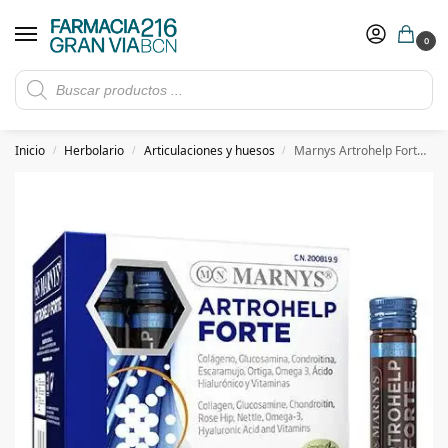
0
Rebajas de verano hasta -30%
Ver ofertas
​ 5€ de descuento con el cupón 5GRANVIA (compras superiores a 150€)
Inicio
Herbolario
Articulaciones y huesos
Marnys Artrohelp Forte 20 Ampollas
/
/
/