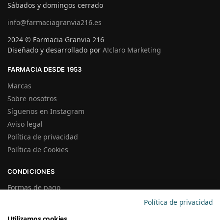
Sábados y domingos cerrado
info@farmaciagranvia216.es
2024 © Farmacia Granvia 216
Diseñado y desarrollado por
A!claro Marketing
FARMACIA DESDE 1953
Marcas
Sobre nosotros
Síguenos en Instagram
Aviso legal
Política de privacidad
Política de Cookies
CONDICIONES
Formas de pago
Gastos de Envío
Política de privacidad
Plazos de Entrega
Utilizamos cookies