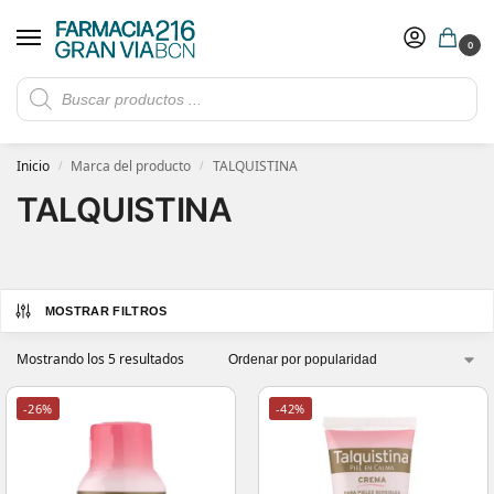
0
Rebajas de verano hasta -30%
Ver ofertas
​ 5€ de descuento con el cupón 5GRANVIA (compras superiores a 150€)
Inicio
Marca del producto
TALQUISTINA
/
/
TALQUISTINA
MOSTRAR FILTROS
Mostrando los 5 resultados
-26%
-42%