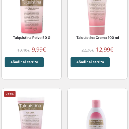
Talquistina Polvo 50 G
Talquistina Crema 100 ml
9,99
€
12,99
€
13,48
€
22,36
€
Añadir al carrito
Añadir al carrito
-33%