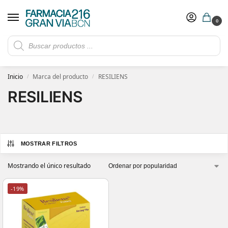
0
Rebajas de verano hasta -30%
Ver ofertas
​ 5€ de descuento con el cupón 5GRANVIA (compras superiores a 150€)
Inicio
Marca del producto
RESILIENS
/
/
RESILIENS
MOSTRAR FILTROS
Mostrando el único resultado
-19%