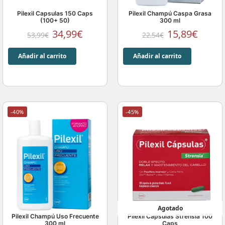
Pilexil Capsulas 150 Caps
Pilexil Champú Caspa Grasa
(100+ 50)
300 ml
34,99
€
15,89
€
53,99
€
22,54
€
Añadir al carrito
Añadir al carrito
-40%
-45%
Agotado
Pilexil Champú Uso Frecuente
Pilexil Capsulas Strensia 100
300 ml
Caps