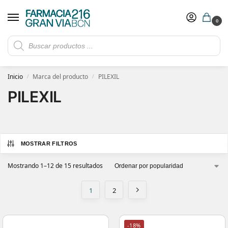
0
Rebajas de verano hasta -30%
Ver ofertas
​ 5€ de descuento con el cupón 5GRANVIA (compras superiores a 150€)
Inicio
Marca del producto
PILEXIL
/
/
PILEXIL
MOSTRAR FILTROS
Mostrando 1–12 de 15 resultados
1
2
-18%