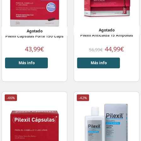
Agotado
Agotado
Pilexil Anticaida 15 Ampollas
Pilexil Capsulas Forte 150 Caps
43,99
€
44,99
€
56,99
€
Más info
Más info
-46%
-42%