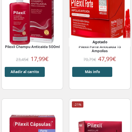
Agotado
Pilexil Champu Anticaida 500ml
Pilexil Forte Anticaida 15
Ampollas
17,99
€
47,99
€
23,45
€
70,79
€
Añadir al carrito
Más info
-21%