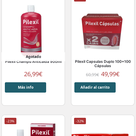
Agotado
Pilexil Champu Anticaida 900ml
Pilexil Capsulas Duplo 100+100
Cápsulas
26,99
€
49,99
€
60,99
€
Más info
Añadir al carrito
-23%
-32%