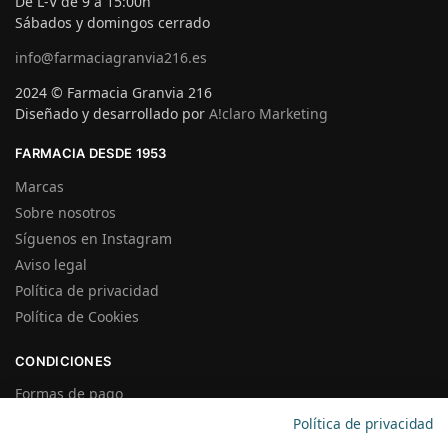
De L-V de 9 a 15:00h
Sábados y domingos cerrado
info@farmaciagranvia216.es
2024 © Farmacia Granvia 216
Diseñado y desarrollado por
A!claro Marketing
FARMACIA DESDE 1953
Marcas
Sobre nosotros
Síguenos en Instagram
Aviso legal
Política de privacidad
Política de Cookies
CONDICIONES
Formas de pago
Gastos de Envío
Política de privacidad
Plazos de Entrega