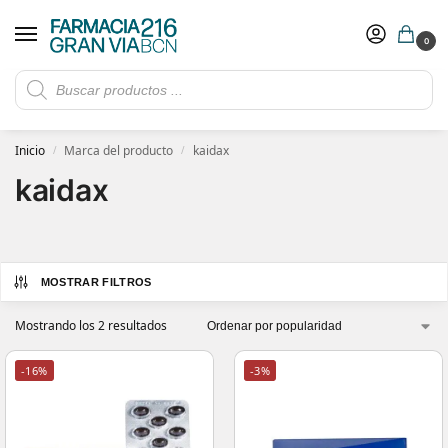
0
Rebajas de verano hasta -30%
Ver ofertas
​ 5€ de descuento con el cupón 5GRANVIA (compras superiores a 150€)
Inicio
Marca del producto
kaidax
/
/
kaidax
MOSTRAR FILTROS
Mostrando los 2 resultados
-16%
-3%