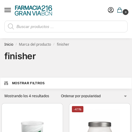
0
Rebajas de verano hasta -30%
Ver ofertas
​ 5€ de descuento con el cupón 5GRANVIA (compras superiores a 150€)
Inicio
Marca del producto
finisher
/
/
finisher
MOSTRAR FILTROS
Mostrando los 4 resultados
-41%