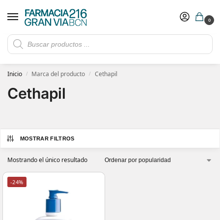
0
Rebajas de verano hasta -30%
Ver ofertas
​ 5€ de descuento con el cupón 5GRANVIA (compras superiores a 150€)
Inicio
Marca del producto
Cethapil
/
/
Cethapil
MOSTRAR FILTROS
Mostrando el único resultado
-24%