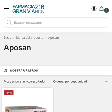
0
Rebajas de verano hasta -30%
Ver ofertas
​ 5€ de descuento con el cupón 5GRANVIA (compras superiores a 150€)
Inicio
Marca del producto
Aposan
/
/
Aposan
MOSTRAR FILTROS
Mostrando el único resultado
-44%