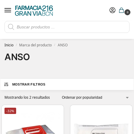
0
Rebajas de verano hasta -30%
Ver ofertas
​ 5€ de descuento con el cupón 5GRANVIA (compras superiores a 150€)
Inicio
Marca del producto
ANSO
/
/
ANSO
MOSTRAR FILTROS
Mostrando los 2 resultados
-32%