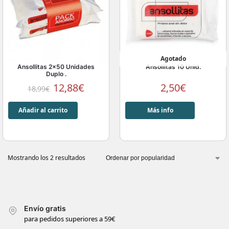
Agotado
Ansollitas 2×50 Unidades
Ansollitas 10 Unid.
Duplo .
12,88
€
2,50
€
18,99
€
Añadir al carrito
Más info
Mostrando los 2 resultados
Envío gratis
para pedidos superiores a 59€