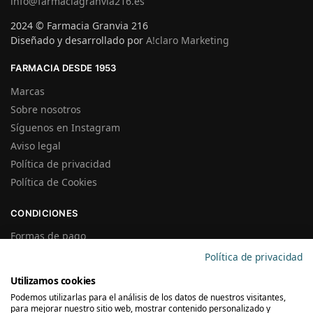
info@farmaciagranvia216.es
2024 © Farmacia Granvia 216
Diseñado y desarrollado por
A!claro Marketing
FARMACIA DESDE 1953
Marcas
Sobre nosotros
Síguenos en Instagram
Aviso legal
Política de privacidad
Política de Cookies
CONDICIONES
Formas de pago
Gastos de Envío
Política de privacidad
Plazos de Entrega
Utilizamos cookies
Precios y Disponibilidad
Podemos utilizarlas para el análisis de los datos de nuestros visitantes,
Garantías y Devoluciones
para mejorar nuestro sitio web, mostrar contenido personalizado y