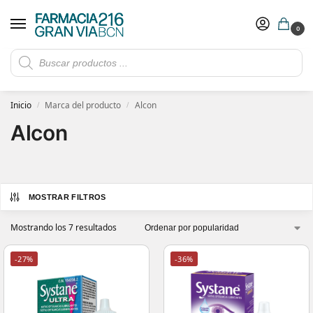
0
Rebajas de verano hasta -30%
Ver ofertas
​ 5€ de descuento con el cupón 5GRANVIA (compras superiores a 150€)
Inicio
Marca del producto
Alcon
/
/
Alcon
MOSTRAR FILTROS
Mostrando los 7 resultados
-27%
-36%