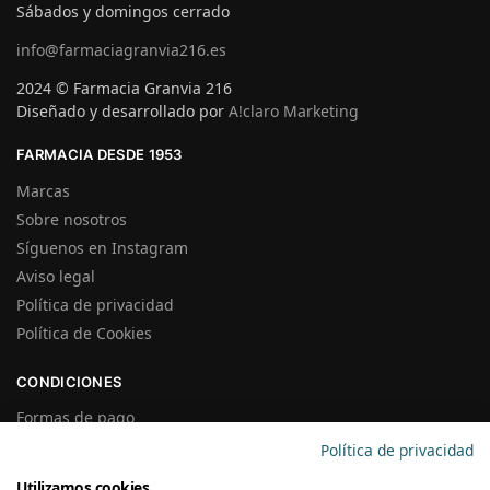
Sábados y domingos cerrado
info@farmaciagranvia216.es
2024 © Farmacia Granvia 216
Diseñado y desarrollado por
A!claro Marketing
FARMACIA DESDE 1953
Marcas
Sobre nosotros
Síguenos en Instagram
Aviso legal
Política de privacidad
Política de Cookies
CONDICIONES
Formas de pago
Gastos de Envío
Política de privacidad
Plazos de Entrega
Utilizamos cookies