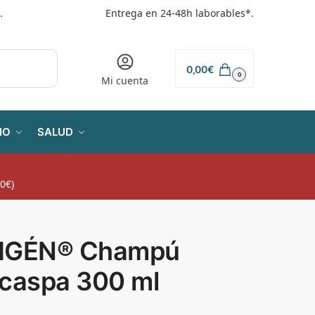
.
Entrega en 24-48h laborables*.
0,00
€
0
Mi cuenta
IO
SALUD
0€)
IGÉN® Champú
icaspa 300 ml