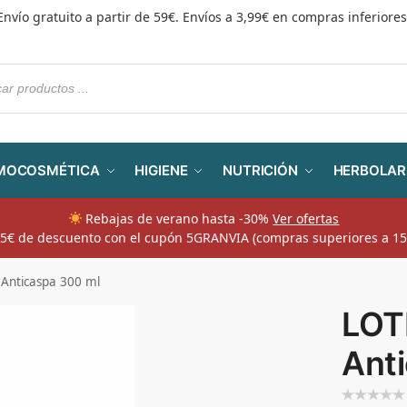
Envío gratuito a partir de 59€. Envíos a 3,99€ en compras inferiores
MOCOSMÉTICA
HIGIENE
NUTRICIÓN
HERBOLAR
Rebajas de verano hasta -30%
Ver ofertas
​ 5€ de descuento con el cupón 5GRANVIA (compras superiores a 15
nticaspa 300 ml
LOT
Ant