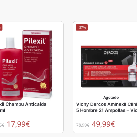
%
-37%
Agotado
exil Champu Anticaida
Vichy Dercos Aminexil Clin
ml
5 Hombre 21 Ampollas – Vi
17,99
€
49,99
€
5
€
78,99
€