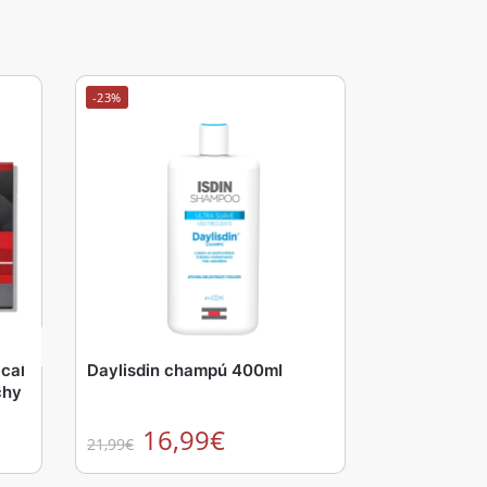
-23%
ical
Daylisdin champú 400ml
chy
16,99
€
21,99
€