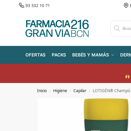
93 332 10 71
OFERTAS
PACKS
BEBÉS Y MAMÁS
DER
Inicio
Higiene
Capilar
LOTIGÉN® Champú A
/
/
/