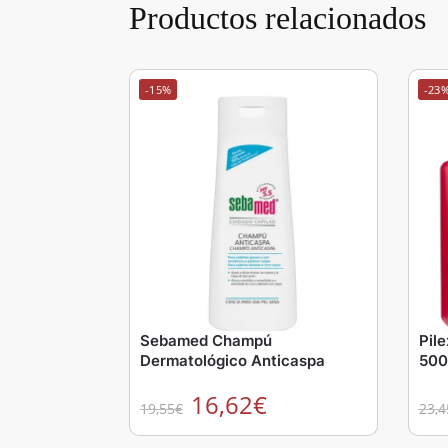
Productos relacionados
-15%
-23
Sebamed Champú
Pil
Dermatológico Anticaspa
500
16,62
€
19,55
€
23,4