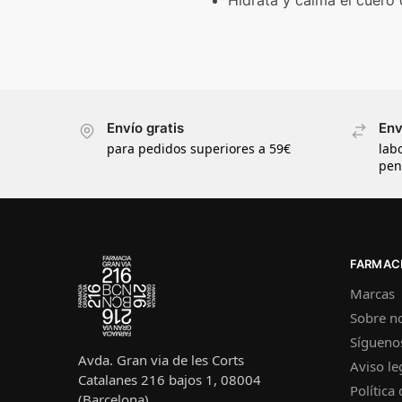
Envío gratis
Env
para pedidos superiores a 59€
lab
pen
FARMACI
Marcas
Sobre n
Sígueno
Avda. Gran via de les Corts
Aviso le
Catalanes 216 bajos 1, 08004
Política
(Barcelona)