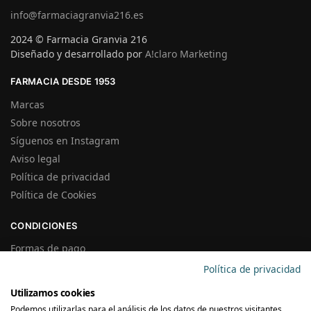
info@farmaciagranvia216.es
2024 © Farmacia Granvia 216
Diseñado y desarrollado por
A!claro Marketing
FARMACIA DESDE 1953
Marcas
Sobre nosotros
Síguenos en Instagram
Aviso legal
Política de privacidad
Política de Cookies
CONDICIONES
Formas de pago
Gastos de Envío
Política de privacidad
Plazos de Entrega
Utilizamos cookies
Precios y Disponibilidad
Podemos utilizarlas para el análisis de los datos de nuestros visitantes,