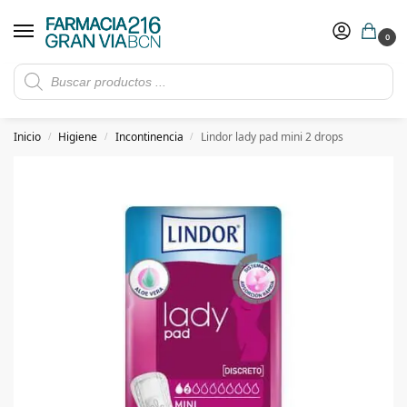
0
Rebajas de verano hasta -30%
Ver ofertas
​ 5€ de descuento con el cupón 5GRANVIA (compras superiores a 150€)
Inicio
Higiene
Incontinencia
Lindor lady pad mini 2 drops
/
/
/