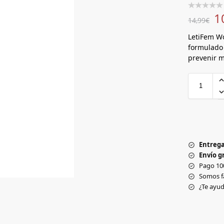
1
14,99
€
LetiFem W
formulado 
prevenir m
Entrega
Envío gr
Pago 10
Somos f
¿Te ay