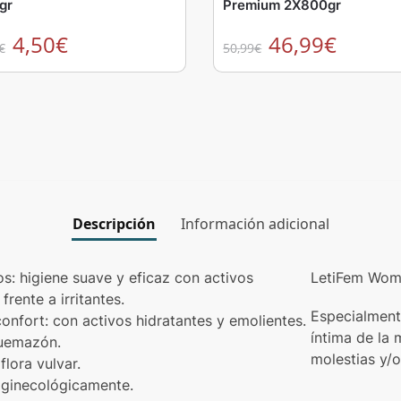
gr
Premium 2X800gr
4,50
€
46,99
€
€
50,99
€
Descripción
Información adicional
os: higiene suave y eficaz con activos
LetiFem Woma
rente a irritantes.
Especialment
onfort: con activos hidratantes y emolientes.
íntima de la 
quemazón.
molestias y/o
flora vulvar.
 ginecológicamente.