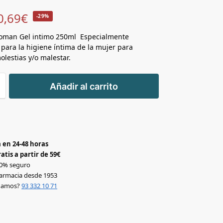
0,69
€
-29%
oman Gel intimo 250ml Especialmente
para la higiene íntima de la mujer para
olestias y/o malestar.
+
Añadir al carrito
-
 en 24-48 horas
atis a partir de 59€
0% seguro
armacia desde 1953
udamos?
93 332 10 71