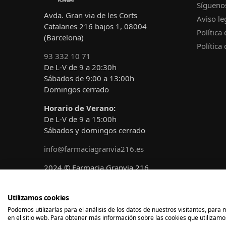
Sígueno
Avda. Gran via de les Corts
Aviso le
Catalanes 216 bajos 1, 08004
Política
(Barcelona)
Política
93 332 10 71
De L-V de 9 a 20:30h
Sábados de 9:00 a 13:00h
Domingos cerrado
Horario de Verano:
De L-V de 9 a 15:00h
Sábados y domingos cerrado
info@farmaciagranvia216.es
2024 © Farmacia Granvia 216
Diseñado y desarrollado por
A!claro
Marketing
Utilizamos cookies
Podemos utilizarlas para el análisis de los datos de nuestros visitantes, par
en el sitio web. Para obtener más información sobre las cookies que utilizamos