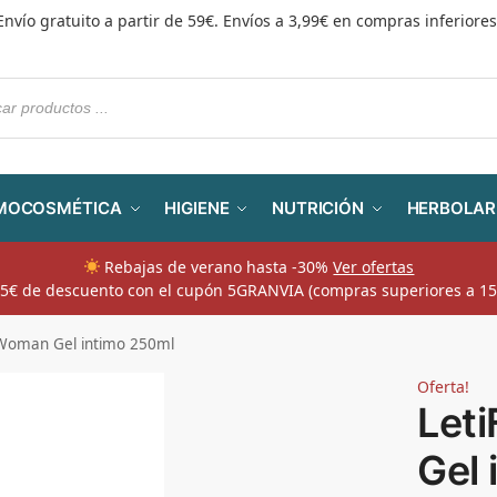
Envío gratuito a partir de 59€. Envíos a 3,99€ en compras inferiores
MOCOSMÉTICA
HIGIENE
NUTRICIÓN
HERBOLAR
Rebajas de verano hasta -30%
Ver ofertas
​ 5€ de descuento con el cupón 5GRANVIA (compras superiores a 15
Woman Gel intimo 250ml
Oferta!
Let
Gel 