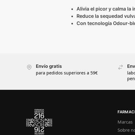
Alivia el picor y calma la i
Reduce la sequedad vulv
Con tecnología Odour-bl
Envío gratis
Env
para pedidos superiores a 59€
lab
pen
FARMACI
Marcas
Sobre n