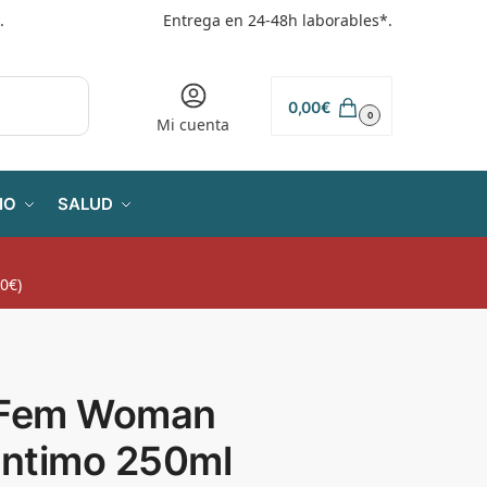
.
Entrega en 24-48h laborables*.
0,00
€
0
Mi cuenta
IO
SALUD
0€)
iFem Woman
intimo 250ml