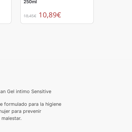
250ml
10,89
€
18,45
€
n Gel intimo Sensitive
e formulado para la higiene
mujer para prevenir
 malestar.