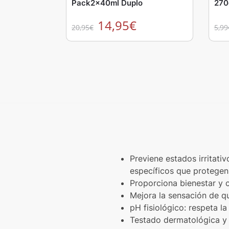
Pack2x40ml Duplo
270
14,95
€
20,95
€
5,99
Previene estados irritativ
específicos que protegen f
Proporciona bienestar y c
Mejora la sensación de 
pH fisiológico: respeta la 
Testado dermatológica y