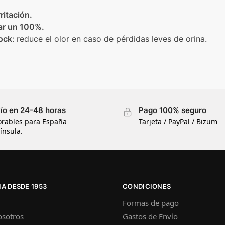
rritación.
ar un 100%.
ock
: reduce el olor en caso de pérdidas leves de orina.
ío en 24-48 horas
Pago 100% seguro
orables para España
Tarjeta / PayPal / Bizum
ínsula.
A DESDE 1953
CONDICIONES
Formas de pago
osotros
Gastos de Envío