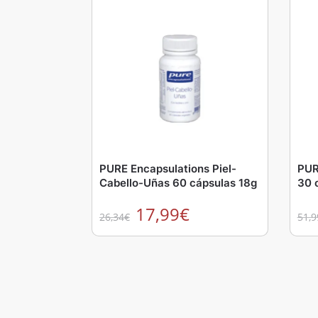
PURE Encapsulations Piel-
PUR
Cabello-Uñas 60 cápsulas 18g
30 
17,99
€
26,34
€
51,9