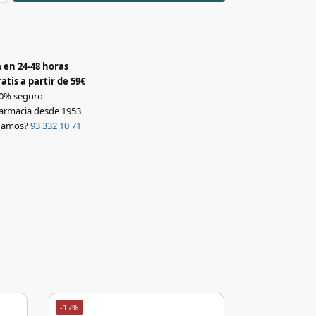
 en 24-48 horas
atis a partir de 59€
0% seguro
armacia desde 1953
udamos?
93 332 10 71
-17%