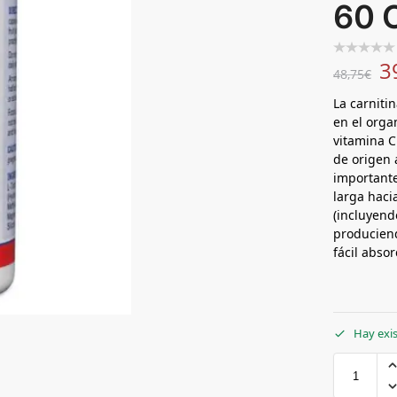
60 
3
48,75
€
La carniti
en el orga
vitamina C
de origen 
importante
larga haci
(incluyend
produciend
fácil abso
Hay exi