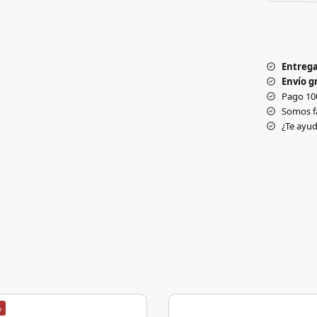
Entrega
Envío gr
Pago 10
Somos f
¿Te ay
%