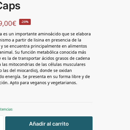
Caps
9,00
€
-20%
na es un importante aminoácido que se elabora
nismo a partir de lisina en presencia de la
 y se encuentra principalmente en alimentos
animal. Su función metabólica conocida más
 es la de transportar ácidos grasos de cadena
a las mitocondrias de las células musculares
o las del miocardio), donde se oxidan
o energía. Se presenta en su forma libre y de
rción. Apto para veganos y vegetarianos.
stencias
+
Añadir al carrito
-