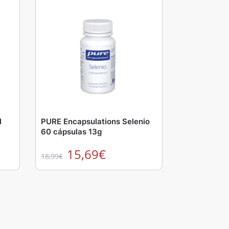
l
PURE Encapsulations Selenio
60 cápsulas 13g
15,69
€
18,99
€