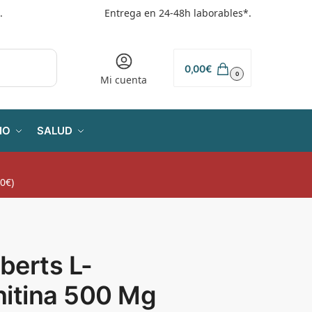
.
Entrega en 24-48h laborables*.
0,00
€
0
Mi cuenta
IO
SALUD
0€)
berts L-
nitina 500 Mg