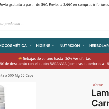
Envío gratuito a partir de 59€. Envíos a 3,99€ en compras inferiores
MOCOSMÉTICA
HIGIENE
NUTRICIÓN
HERBOLAR
Rebajas de verano hasta -30%
Ver ofertas
​ 5€ de descuento con el cupón 5GRANVIA (compras superiores a 15
itina 500 Mg 60 Caps
Oferta!
Lam
Car