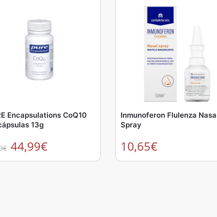
E Encapsulations CoQ10
Inmunoferon Flulenza Nasa
cápsulas 13g
Spray
44,99
€
10,65
€
9
€