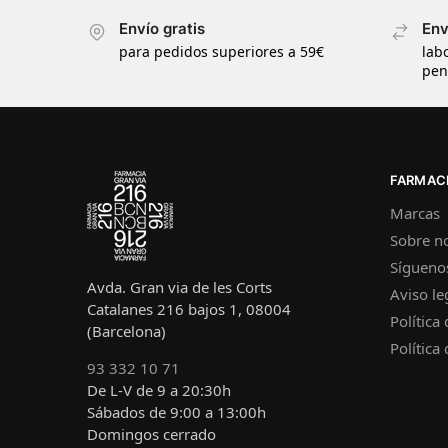
Envío gratis
Env
para pedidos superiores a 59€
lab
pen
FARMACI
Marcas
Sobre n
Sígueno
Avda. Gran via de les Corts
Aviso le
Catalanes 216 bajos 1, 08004
Política
(Barcelona)
Política
93 332 10 71
De L-V de 9 a 20:30h
Sábados de 9:00 a 13:00h
Domingos cerrado