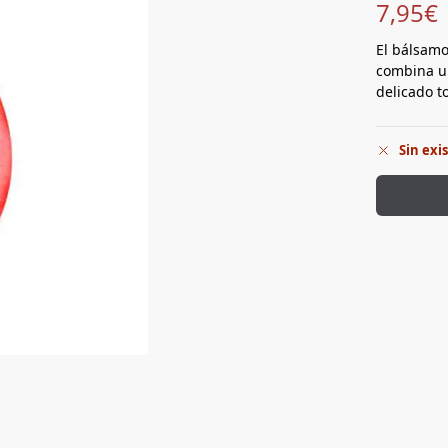
7,95
€
El bálsamo
combina u
delicado t
Sin exi