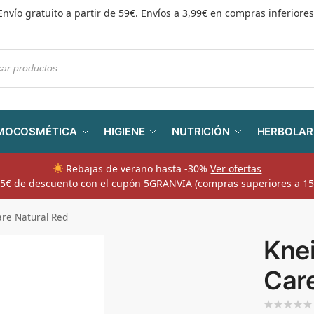
Envío gratuito a partir de 59€. Envíos a 3,99€ en compras inferiores
MOCOSMÉTICA
HIGIENE
NUTRICIÓN
HERBOLAR
Rebajas de verano hasta -30%
Ver ofertas
​ 5€ de descuento con el cupón 5GRANVIA (compras superiores a 15
are Natural Red
Knei
Care