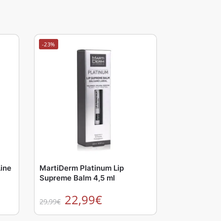
-23%
ine
MartiDerm Platinum Lip
Supreme Balm 4,5 ml
22,99
€
29,99
€