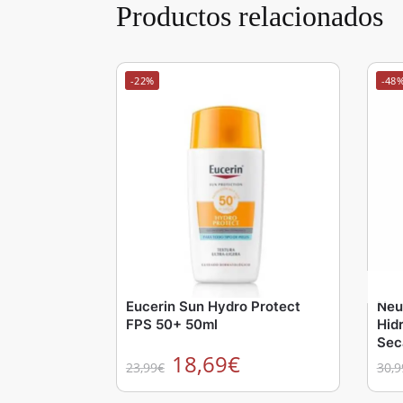
Productos relacionados
-22%
-48
Eucerin Sun Hydro Protect
Neu
FPS 50+ 50ml
Hid
Sec
18,69
€
23,99
€
30,9