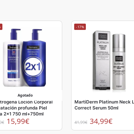
%
-17%
Agotado
trogena Loción Corporal
MartiDerm Platinum Neck L
ratación profunda Piel
Correct Serum 50ml
a 2×1 750 ml+750ml
15,99
€
34,99
€
9
€
41,99
€