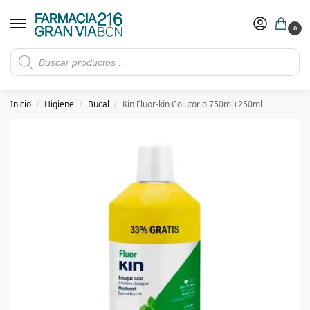
0
Rebajas de verano hasta -30%
Ver ofertas
​ 5€ de descuento con el cupón 5GRANVIA (compras superiores a 150€)
Inicio
Higiene
Bucal
Kin Fluor-kin Colutorio 750ml+250ml
/
/
/