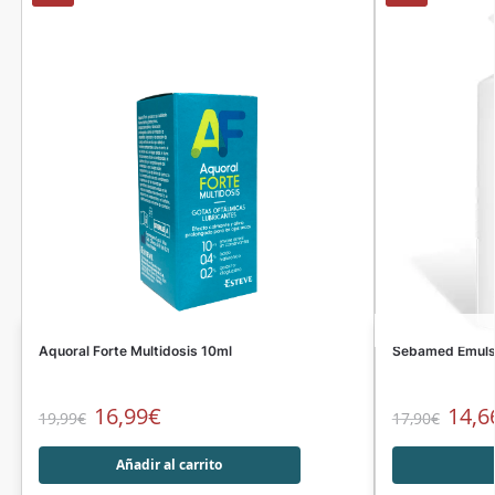
Aquoral Forte Multidosis 10ml
Sebamed Emulsi
16,99
€
14,6
19,99
€
17,90
€
Añadir al carrito