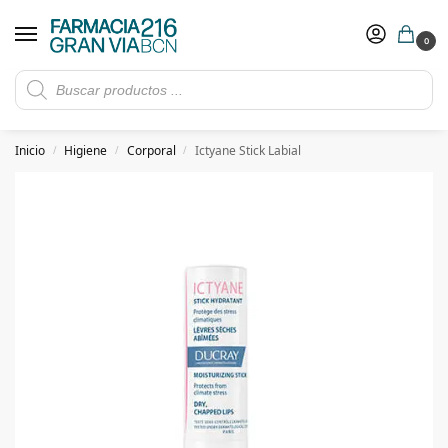
0
Rebajas de verano hasta -30%
Ver ofertas
​ 5€ de descuento con el cupón 5GRANVIA (compras superiores a 150€)
Inicio
Higiene
Corporal
Ictyane Stick Labial
/
/
/