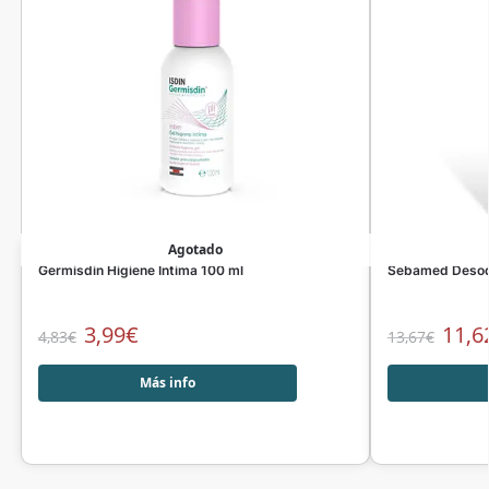
Agotado
Germisdin Higiene Intima 100 ml
Sebamed Desodo
3,99
€
11,6
4,83
€
13,67
€
Más info