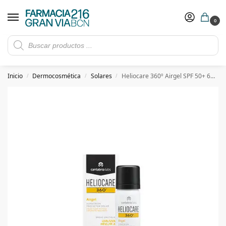
0
Rebajas de verano hasta -30%
Ver ofertas
​ 5€ de descuento con el cupón 5GRANVIA (compras superiores a 150€)
Inicio
Dermocosmética
Solares
Heliocare 360º Airgel SPF 50+ 60 ml
/
/
/