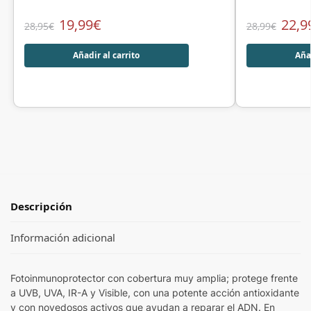
19,99
€
22,9
28,95
€
28,99
€
Añadir al carrito
Añad
Descripción
Información adicional
Fotoinmunoprotector con cobertura muy amplia; protege frente
a UVB, UVA, IR-A y Visible, con una potente acción antioxidante
y con novedosos activos que ayudan a reparar el ADN. En