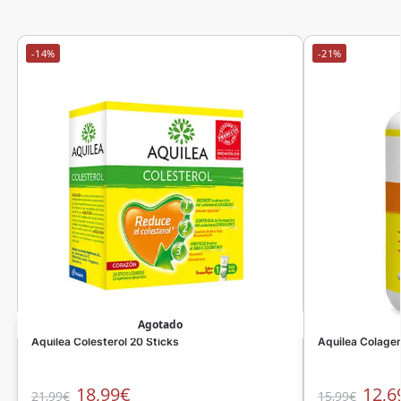
-14%
-21%
Agotado
Aquilea Colesterol 20 Sticks
Aquilea Colage
18,99
€
12,6
21,99
€
15,99
€