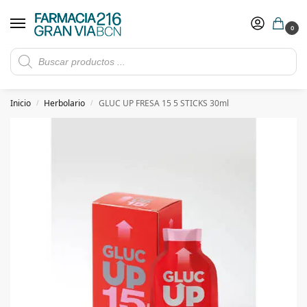
0
Rebajas de verano hasta -30%
Ver ofertas
​ 5€ de descuento con el cupón 5GRANVIA (compras superiores a 150€)
Inicio
Herbolario
GLUC UP FRESA 15 5 STICKS 30ml
/
/