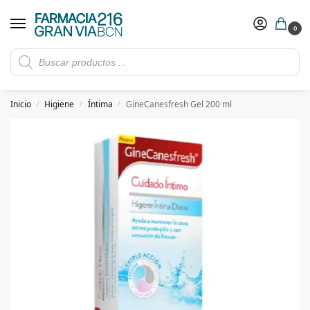
0
Rebajas de verano hasta -30%
Ver ofertas
​ 5€ de descuento con el cupón 5GRANVIA (compras superiores a 150€)
Inicio
Higiene
Íntima
GineCanesfresh Gel 200 ml
/
/
/