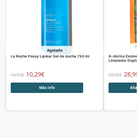
Agotado
La Roche Posay Lipikar Gel de ducha 750 ml
A-derma Exomeg
Limpiador Dupl
10,29
€
28,9
14,99
€
39,95
€
Más info
Añad