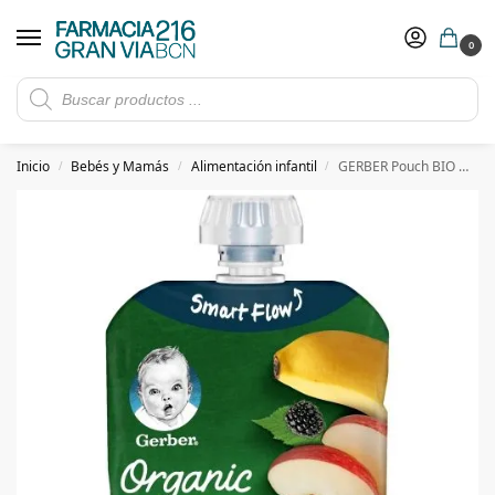
0
Rebajas de verano hasta -30%
Ver ofertas
​ 5€ de descuento con el cupón 5GRANVIA (compras superiores a 150€)
Inicio
Bebés y Mamás
Alimentación infantil
GERBER Pouch BIO Manzana, Plátano, Arándano y Mora 90gr
/
/
/