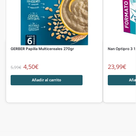
GERBER Papilla Multicereales 270gr
Nan Optipro 3 
4,50
€
23,99
€
5,99
€
Añadir al carrito
Añad