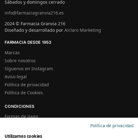
Sábados y domingos cerrado
info@farmaciagranvia216.es
2024 © Farmacia Granvia 216
Diseñado y desarrollado por
A!claro Marketing
FARMACIA DESDE 1953
Marcas
Sobre nosotros
Síguenos en Instagram
Aviso legal
Política de privacidad
Política de Cookies
CONDICIONES
Formas de pago
Gastos de Envío
Política de privacidad
Plazos de Entrega
Utilizamos cookies