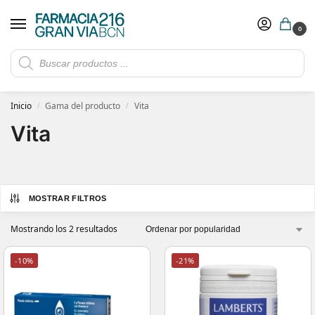
0
Rebajas de verano hasta -30%
Ver ofertas
​ 5€ de descuento con el cupón 5GRANVIA (compras superiores a 150€)
Inicio
Gama del producto
Vita
/
/
Vita
MOSTRAR FILTROS
Mostrando los 2 resultados
-10%
-21%