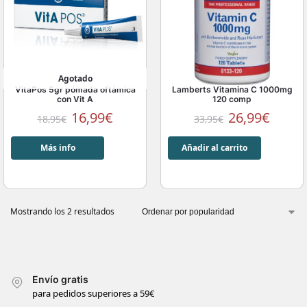
Agotado
VitaPos 5gr pómada oftámica
Lamberts Vitamina C 1000mg
con Vit A
120 comp
16,99
€
26,99
€
18,95
€
33,95
€
Más info
Añadir al carrito
Mostrando los 2 resultados
Envío gratis
para pedidos superiores a 59€