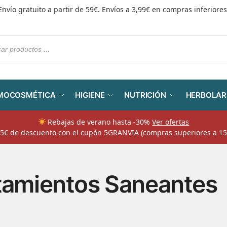
Envío gratuito a partir de 59€. Envíos a 3,99€ en compras inferiores
MOCOSMÉTICA
HIGIENE
NUTRICIÓN
HERBOLAR
Rebajas de verano hasta -30%
Ver ofertas
​ 5€ de descuento con el cupón 5GRANVIA (compras superiores a 15
tamientos Saneantes