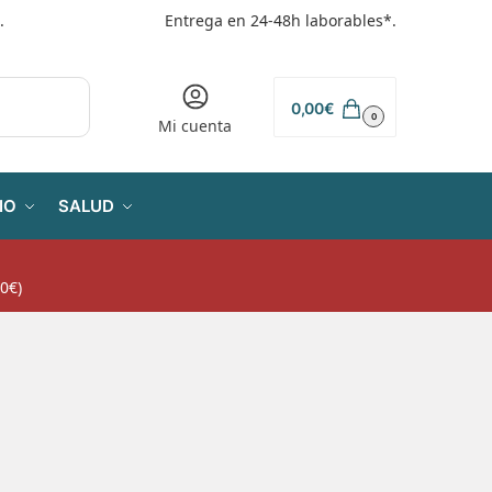
.
Entrega en 24-48h laborables*.
0,00
€
0
Mi cuenta
IO
SALUD
0€)