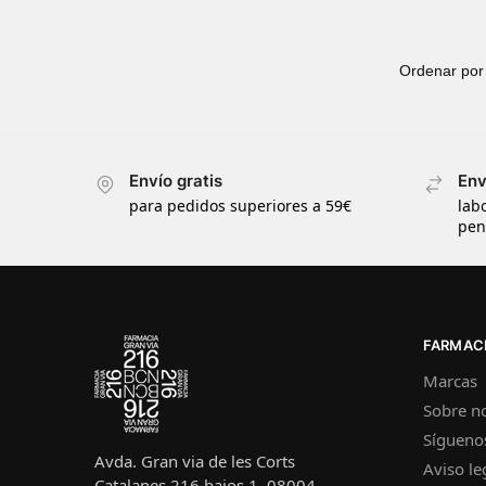
Envío gratis
Env
para pedidos superiores a 59€
lab
pen
FARMACI
Marcas
Sobre n
Sígueno
Avda. Gran via de les Corts
Aviso le
Catalanes 216 bajos 1, 08004