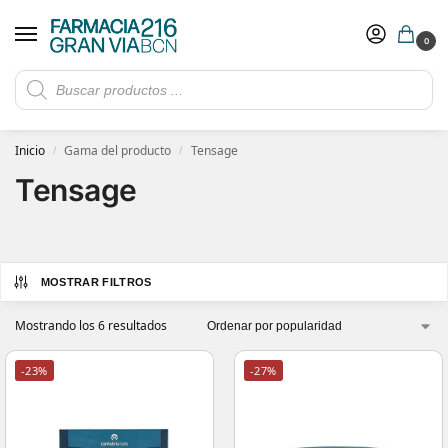
0
Rebajas de verano hasta -30%
Ver ofertas
​ 5€ de descuento con el cupón 5GRANVIA (compras superiores a 150€)
Inicio
Gama del producto
Tensage
/
/
Tensage
MOSTRAR FILTROS
Mostrando los 6 resultados
-23%
-27%