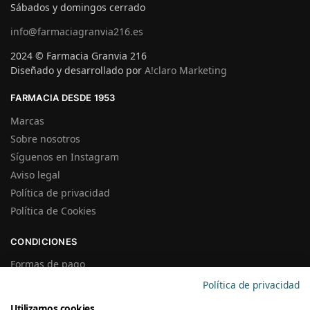
Sábados y domingos cerrado
info@farmaciagranvia216.es
2024 © Farmacia Granvia 216
Diseñado y desarrollado por
A!claro Marketing
FARMACIA DESDE 1953
Marcas
Sobre nosotros
Síguenos en Instagram
Aviso legal
Política de privacidad
Política de Cookies
CONDICIONES
Formas de pago
Gastos de Envío
Política de privacidad
Plazos de Entrega
Utilizamos cookies