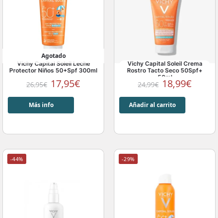
Agotado
Vichy Capital Soleil Leche
Vichy Capital Soleil Crema
Protector Niños 50+Spf 300ml
Rostro Tacto Seco 50Spf+
50ml
17,95
€
18,99
€
26,95
€
24,99
€
Más info
Añadir al carrito
-44%
-29%