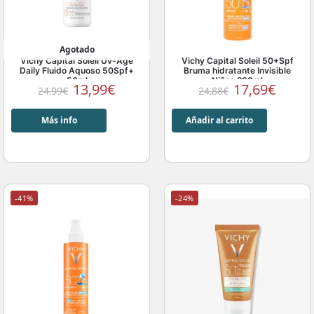
Agotado
Vichy Capital Soleil Uv-Age
Vichy Capital Soleil 50+Spf
Daily Fluido Aquoso 50Spf+
Bruma hidratante Invisible
50ml
Niños 200ml
13,99
€
17,69
€
24,99
€
24,88
€
Más info
Añadir al carrito
-41%
-24%