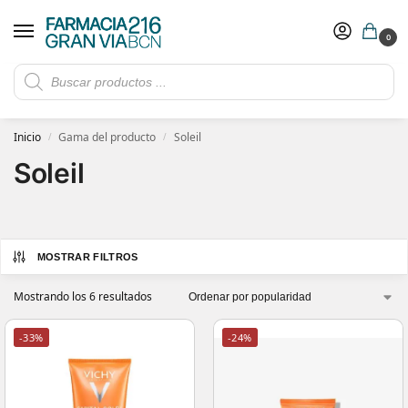
0
Rebajas de verano hasta -30%
Ver ofertas
​ 5€ de descuento con el cupón 5GRANVIA (compras superiores a 150€)
Inicio
Gama del producto
Soleil
/
/
Soleil
MOSTRAR FILTROS
Mostrando los 6 resultados
-33%
-24%