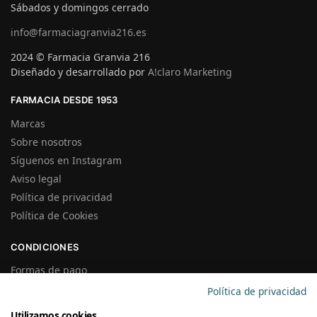
Sábados y domingos cerrado
info@farmaciagranvia216.es
2024 © Farmacia Granvia 216
Diseñado y desarrollado por
A!claro Marketing
FARMACIA DESDE 1953
Marcas
Sobre nosotros
Síguenos en Instagram
Aviso legal
Política de privacidad
Política de Cookies
CONDICIONES
Formas de pago
Gastos de Envío
Política de privacidad
Plazos de Entrega
Utilizamos cookies