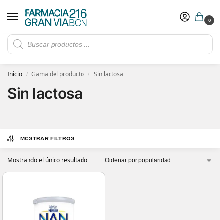
0
Rebajas de verano hasta -30%
Ver ofertas
​ 5€ de descuento con el cupón 5GRANVIA (compras superiores a 150€)
Inicio
Gama del producto
Sin lactosa
/
/
Sin lactosa
MOSTRAR FILTROS
Mostrando el único resultado