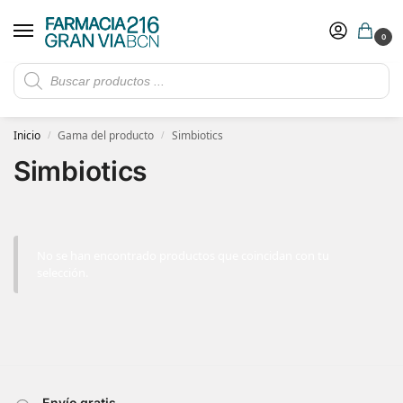
0
Rebajas de verano hasta -30%
Ver ofertas
​ 5€ de descuento con el cupón 5GRANVIA (compras superiores a 150€)
Inicio
Gama del producto
Simbiotics
/
/
Simbiotics
No se han encontrado productos que coincidan con tu
selección.
Envío gratis