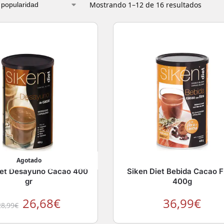
Mostrando 1–12 de 16 resultados
Agotado
iet Desayuno Cacao 400
Siken Diet Bebida Cacao F
gr
400g
26,68
€
36,99
€
28,99
€