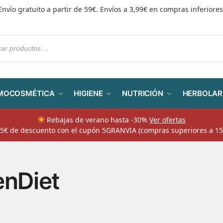
Envío gratuito a partir de 59€. Envíos a 3,99€ en compras inferiores
MOCOSMÉTICA
HIGIENE
NUTRICIÓN
HERBOLAR
Rebajas de verano hasta -30%
Ver ofertas
​ 5€ de descuento con el cupón 5GRANVIA (compras superiores a 15
enDiet