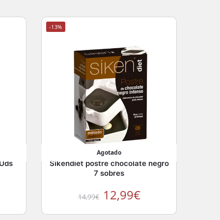
-13%
Agotado
 Uds
Sikendiet postre chocolate negro
7 sobres
12,99
€
14,99
€