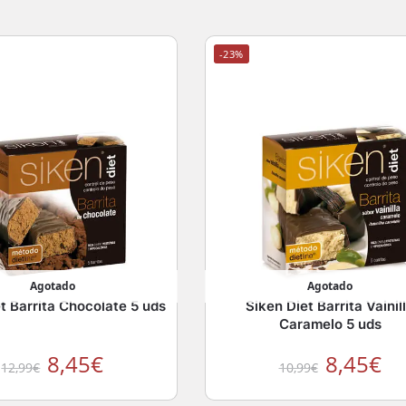
-23%
Agotado
Agotado
t Barrita Chocolate 5 uds
Siken Diet Barrita Vainil
Caramelo 5 uds
8,45
€
8,45
€
12,99
€
10,99
€