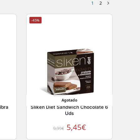
1
2
-45%
Agotado
ibra
SIiken Diet Sandwich Chocolate 6
Uds
5,45
€
9,99
€