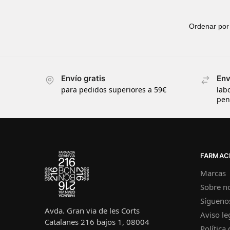
Envío gratis
Env
para pedidos superiores a 59€
lab
pen
FARMACI
Marcas
Sobre n
Sígueno
Avda. Gran via de les Corts
Aviso le
Catalanes 216 bajos 1, 08004
Política