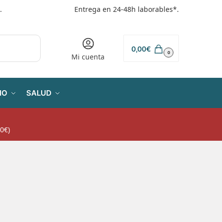
.
Entrega en 24-48h laborables*.
0,00
€
0
Mi cuenta
IO
SALUD
0€)