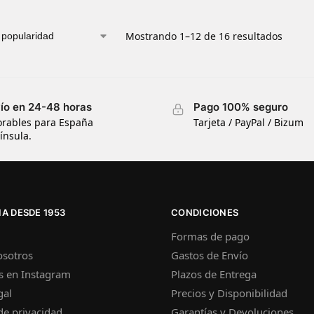
Mostrando 1–12 de 16 resultados
ío en 24-48 horas
Pago 100% seguro
orables para España
Tarjeta / PayPal / Bizum
ínsula.
A DESDE 1953
CONDICIONES
Formas de pago
osotros
Gastos de Envío
s en Instagram
Plazos de Entrega
gal
Precios y Disponibilidad
 de privacidad
Garantías y Devoluciones