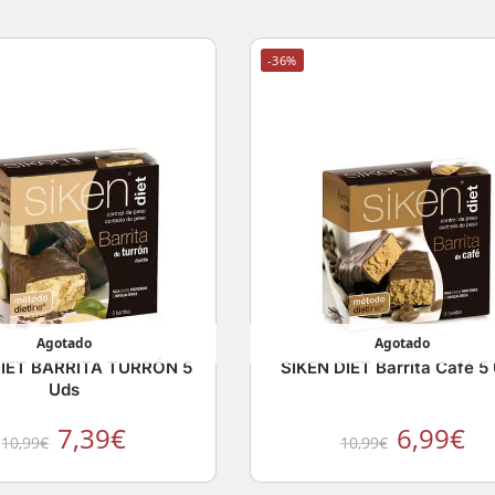
-36%
Agotado
Agotado
DIET BARRITA TURRÓN 5
SIKEN DIET Barrita Café 5
Uds
7,39
€
6,99
€
10,99
€
10,99
€