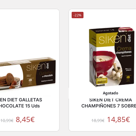
-22%
Agotado
KEN DIET GALLETAS
SIKEN DIET CREMA
HOCOLATE 15 Uds
CHAMPIÑONES 7 SOBR
8,45
€
14,85
€
10,99
€
18,99
€