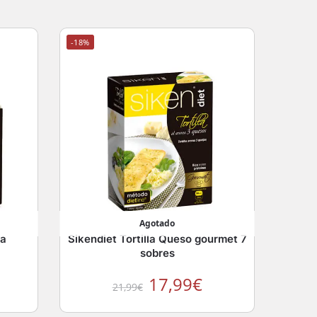
-18%
Agotado
la
Sikendiet Tortilla Queso gourmet 7
sobres
17,99
€
21,99
€