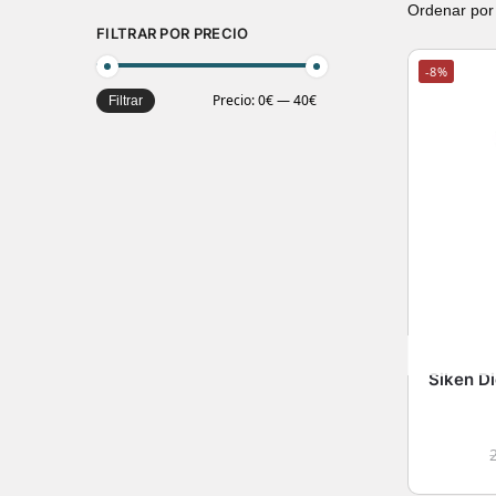
FILTRAR POR PRECIO
-8%
Precio:
0€
—
40€
Filtrar
Siken D