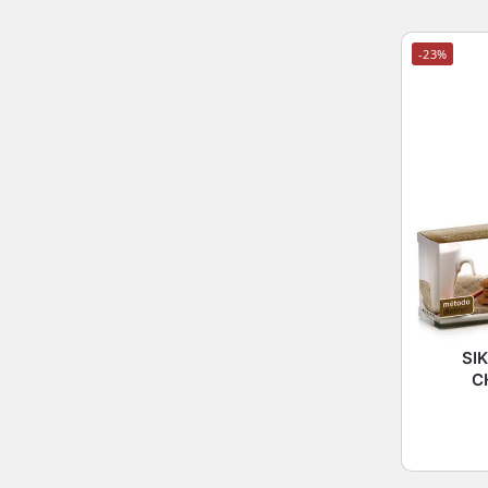
-23%
SI
C