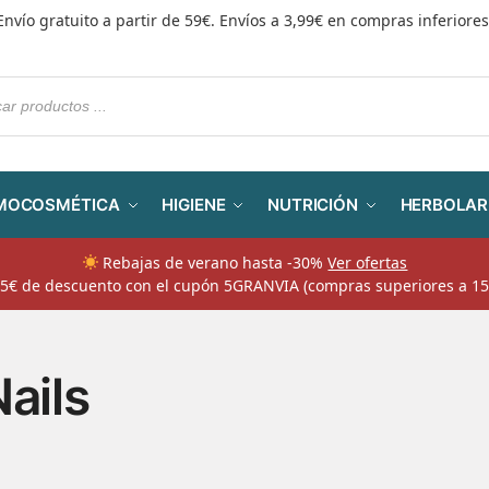
Envío gratuito a partir de 59€. Envíos a 3,99€ en compras inferiores
MOCOSMÉTICA
HIGIENE
NUTRICIÓN
HERBOLAR
Rebajas de verano hasta -30%
Ver ofertas
​ 5€ de descuento con el cupón 5GRANVIA (compras superiores a 15
Nails