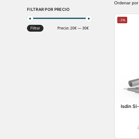
FILTRAR POR PRECIO
-3%
Precio:
20€
—
30€
Filtrar
Isdin Si