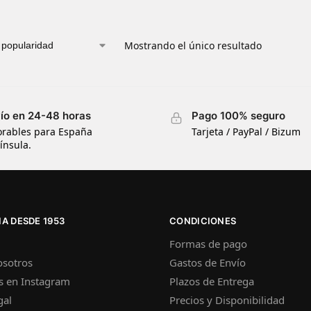
Mostrando el único resultado
ío en 24-48 horas
Pago 100% seguro
orables para España
Tarjeta / PayPal / Bizum
ínsula.
A DESDE 1953
CONDICIONES
Formas de pago
osotros
Gastos de Envío
s en Instagram
Plazos de Entrega
gal
Precios y Disponibilidad