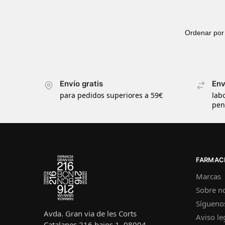
Envío gratis
Env
para pedidos superiores a 59€
lab
pen
FARMACI
Marcas
Sobre n
Sígueno
Avda. Gran via de les Corts
Aviso le
Catalanes 216 bajos 1, 08004