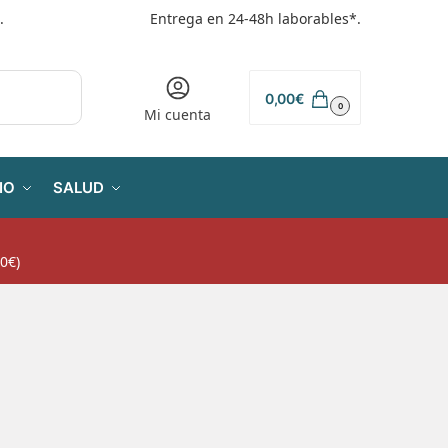
.
Entrega en 24-48h laborables*.
0,00
€
0
Mi cuenta
IO
SALUD
0€)