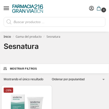
0
Rebajas de verano hasta -30%
Ver ofertas
​ 5€ de descuento con el cupón 5GRANVIA (compras superiores a 150€)
Inicio
Gama del producto
Sesnatura
/
/
Sesnatura
MOSTRAR FILTROS
Mostrando el único resultado
-26%