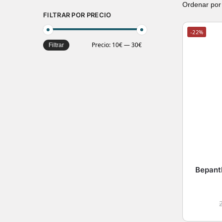
FILTRAR POR PRECIO
-22%
Precio:
10€
—
30€
Filtrar
Bepant