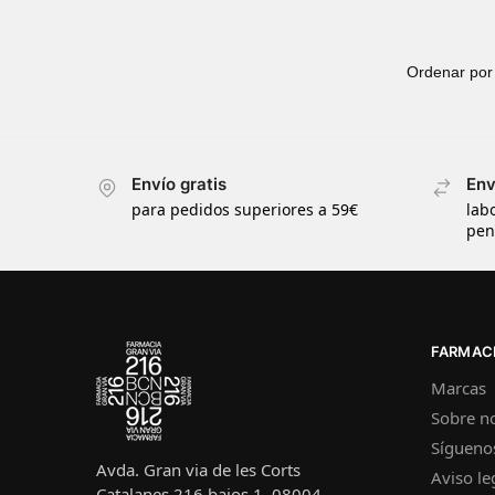
Envío gratis
Env
para pedidos superiores a 59€
lab
pen
FARMACI
Marcas
Sobre n
Sígueno
Avda. Gran via de les Corts
Aviso le
Catalanes 216 bajos 1, 08004