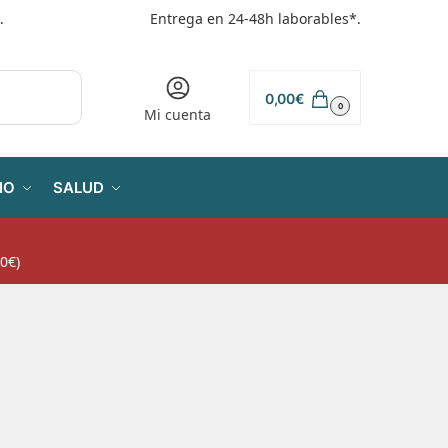
.
Entrega en 24-48h laborables*.
0,00
€
0
Mi cuenta
IO
SALUD
0€)