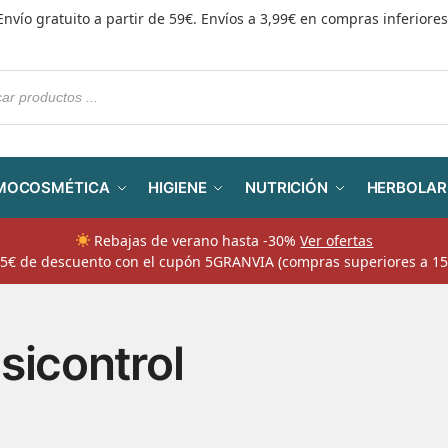
Envío gratuito a partir de 59€. Envíos a 3,99€ en compras inferiores
MOCOSMÉTICA
HIGIENE
NUTRICIÓN
HERBOLAR
Rebajas de verano hasta -30%
Ver ofertas
​ 5€ de descuento con el cupón 5GRANVIA (compras superiores a 15
sicontrol