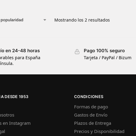
Mostrando los 2 resultados
ío en 24-48 horas
Pago 100% seguro
orables para España
Tarjeta / PayPal / Bizum
ínsula.
A DESDE 1953
CONDICIONES
Formas de pago
osotros
Gastos de Envío
s en Instagram
Plazos de Entrega
gal
Precios y Disponibilidad