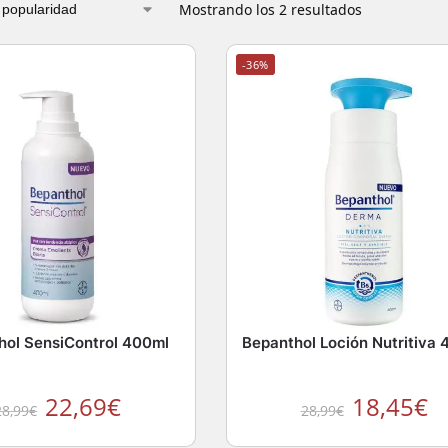
Mostrando los 2 resultados
-36%
hol SensiControl 400ml
Bepanthol Loción Nutritiva
22,69
€
18,45
€
28,99
€
28,99
€