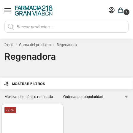
0
Rebajas de verano hasta -30%
Ver ofertas
​ 5€ de descuento con el cupón 5GRANVIA (compras superiores a 150€)
Inicio
Gama del producto
Regenadora
/
/
Regenadora
MOSTRAR FILTROS
Mostrando el único resultado
-25%