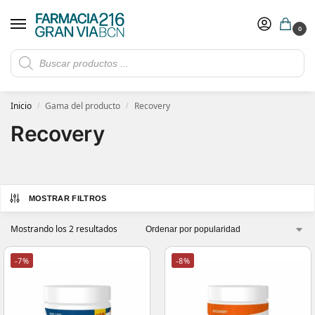
0
Rebajas de verano hasta -30%
Ver ofertas
​ 5€ de descuento con el cupón 5GRANVIA (compras superiores a 150€)
Inicio
Gama del producto
Recovery
/
/
Recovery
MOSTRAR FILTROS
Mostrando los 2 resultados
-7%
-8%