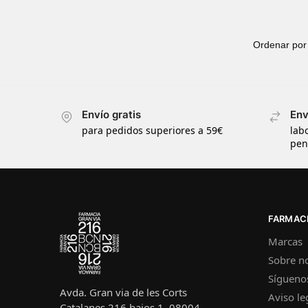
Envío gratis
Env
para pedidos superiores a 59€
lab
pen
FARMACI
Marcas
Sobre n
Sígueno
Avda. Gran via de les Corts
Aviso le
Catalanes 216 bajos 1, 08004