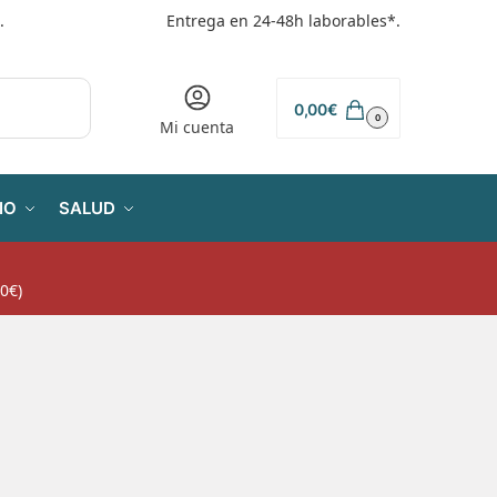
.
Entrega en 24-48h laborables*.
0,00
€
0
Mi cuenta
IO
SALUD
0€)