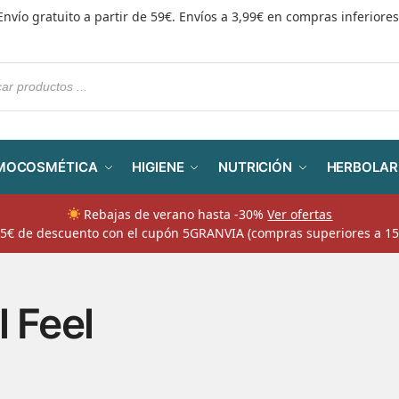
Envío gratuito a partir de 59€. Envíos a 3,99€ en compras inferiores
MOCOSMÉTICA
HIGIENE
NUTRICIÓN
HERBOLAR
Rebajas de verano hasta -30%
Ver ofertas
​ 5€ de descuento con el cupón 5GRANVIA (compras superiores a 15
l Feel