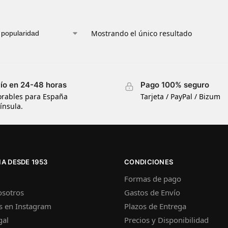
Mostrando el único resultado
ío en 24-48 horas
Pago 100% seguro
orables para España
Tarjeta / PayPal / Bizum
ínsula.
A DESDE 1953
CONDICIONES
Formas de pago
osotros
Gastos de Envío
s en Instagram
Plazos de Entrega
gal
Precios y Disponibilidad