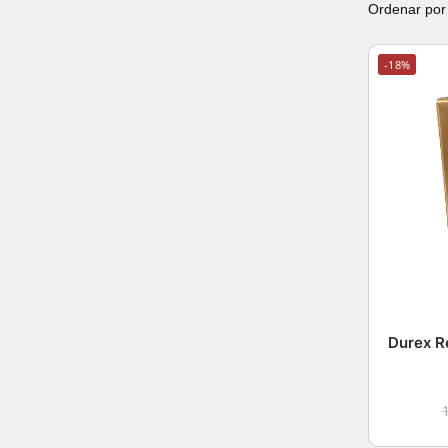
-18%
Durex Re