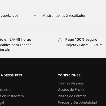
Mostrando los 2 resultados
ío en 24-48 horas
Pago 100% seguro
orables para España
Tarjeta / PayPal / Bizum
ínsula.
A DESDE 1953
CONDICIONES
Formas de pago
osotros
Gastos de Envío
s en Instagram
Plazos de Entrega
gal
Precios y Disponibilidad