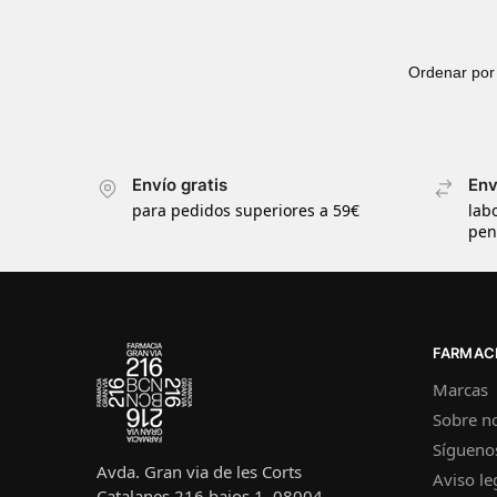
Envío gratis
Env
para pedidos superiores a 59€
lab
pen
FARMACI
Marcas
Sobre n
Sígueno
Avda. Gran via de les Corts
Aviso le
Catalanes 216 bajos 1, 08004