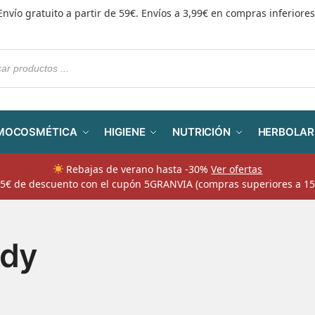
Envío gratuito a partir de 59€. Envíos a 3,99€ en compras inferiores
MOCOSMÉTICA
HIGIENE
NUTRICIÓN
HERBOLAR
Rebajas de verano hasta -30%
Ver ofertas
​ 5€ de descuento con el cupón 5GRANVIA (compras superiores a 15
dy