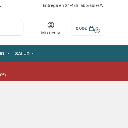
.
Entrega en 24-48h laborables*.
0,00
€
0
Mi cuenta
IO
SALUD
0€)