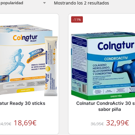
Mostrando los 2 resultados
-11%
atur Ready 30 sticks
Colnatur CondroActiv 30 s
sabor piña
18,69
€
32,99
€
24,99
€
36,95
€