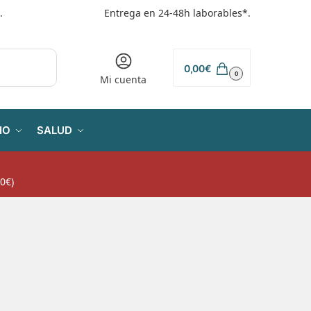
.
Entrega en 24-48h laborables*.
0,00
€
0
Mi cuenta
IO
SALUD
0€)