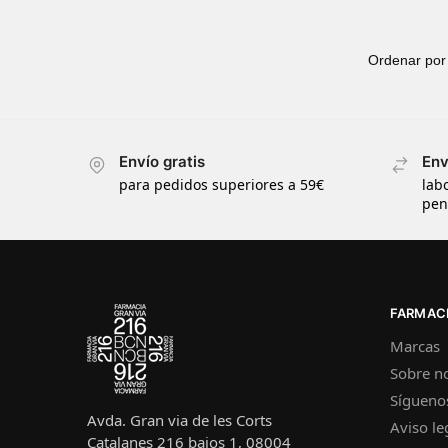
Envío gratis
Env
para pedidos superiores a 59€
lab
pen
FARMACI
Marcas
Sobre n
Sígueno
Avda. Gran via de les Corts
Aviso le
Catalanes 216 bajos 1, 08004