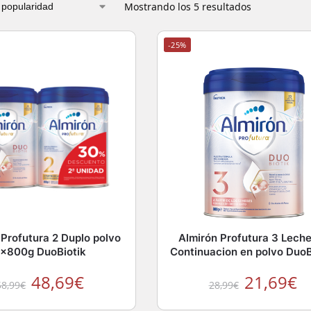
Mostrando los 5 resultados
-25%
 Profutura 2 Duplo polvo
Almirón Profutura 3 Lech
x800g DuoBiotik
Continuacion en polvo DuoB
48,69
€
21,69
€
58,99
€
28,99
€