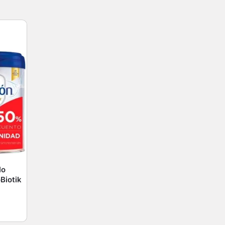
lo
Biotik