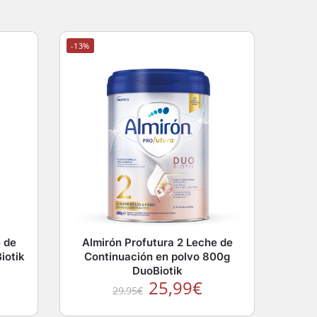
-13%
e de
Almirón Profutura 2 Leche de
iotik
Continuación en polvo 800g
DuoBiotik
25,99
€
29,95
€