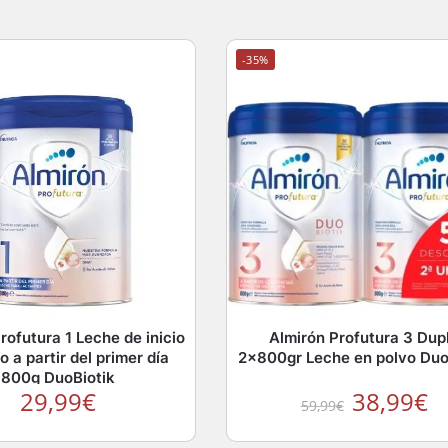
-35%
rofutura 1 Leche de inicio
Almirón Profutura 3 Dup
o a partir del primer día
2x800gr Leche en polvo Duo
800g DuoBiotik
29,99
€
38,99
€
59,99
€