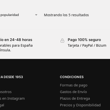
Mostrando los 5 resultados
ío en 24-48 horas
Pago 100% seguro
orables para España
Tarjeta / PayPal / Bizum
ínsula.
A DESDE 1953
CONDICIONES
Formas de pago
osotros
Gastos de Envío
s en Instagram
Plazos de Entrega
gal
Precios y Disponibilidad