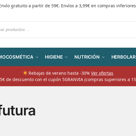
Envío gratuito a partir de 59€. Envíos a 3,99€ en compras inferiores
MOCOSMÉTICA
HIGIENE
NUTRICIÓN
HERBOLAR
Rebajas de verano hasta -30%
Ver ofertas
​ 5€ de descuento con el cupón 5GRANVIA (compras superiores a 15
futura