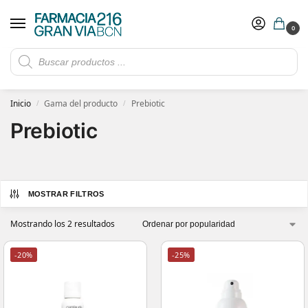
0
Rebajas de verano hasta -30%
Ver ofertas
​ 5€ de descuento con el cupón 5GRANVIA (compras superiores a 150€)
Inicio
Gama del producto
Prebiotic
/
/
Prebiotic
MOSTRAR FILTROS
Mostrando los 2 resultados
-20%
-25%