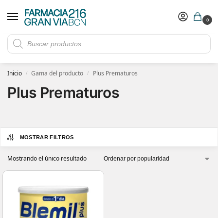
0
Rebajas de verano hasta -30%
Ver ofertas
​ 5€ de descuento con el cupón 5GRANVIA (compras superiores a 150€)
Inicio
Gama del producto
Plus Prematuros
/
/
Plus Prematuros
MOSTRAR FILTROS
Mostrando el único resultado