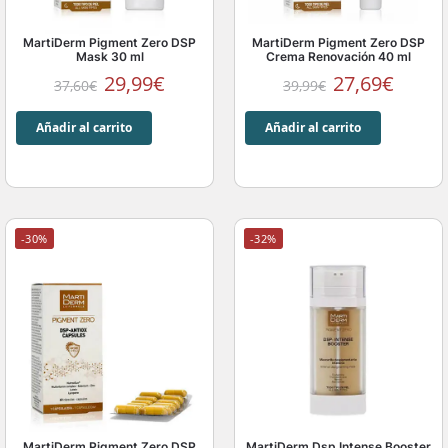
MartiDerm Pigment Zero DSP
MartiDerm Pigment Zero DSP
Mask 30 ml
Crema Renovación 40 ml
29,99
€
27,69
€
37,60
€
39,99
€
Añadir al carrito
Añadir al carrito
-30%
-32%
MartiDerm Pigment Zero DSP
MartiDerm Dsp Intense Booster