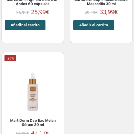
Antiox 60 cápsulas
Mascarilla 30 ml
25,99
€
33,99
€
36,99
€
49,99
€
Añadir al carrito
Añadir al carrito
-26%
MartiDerm Dsp Exo Melan
Sérum 30 ml
42,17
€
56,99
€