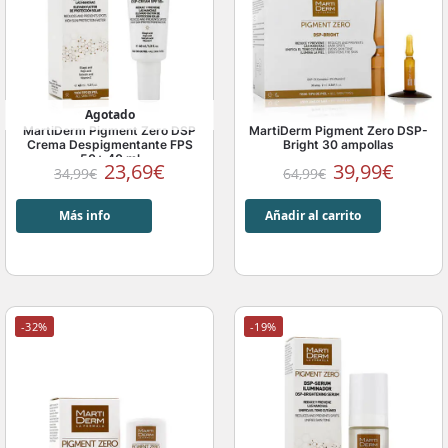
Agotado
MartiDerm Pigment Zero DSP
MartiDerm Pigment Zero DSP-
Crema Despigmentante FPS
Bright 30 ampollas
50+ 40 ml
23,69
€
39,99
€
34,99
€
64,99
€
Más info
Añadir al carrito
-32%
-19%