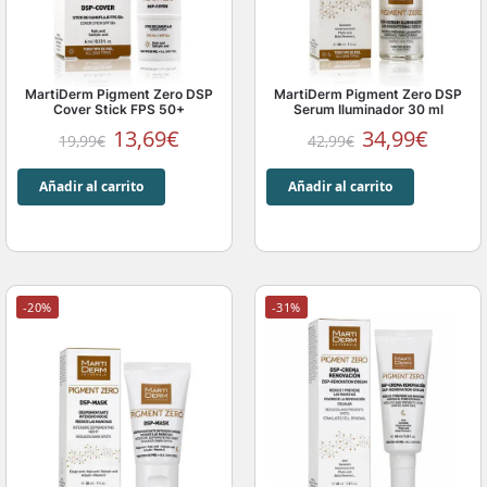
MartiDerm Pigment Zero DSP
MartiDerm Pigment Zero DSP
Cover Stick FPS 50+
Serum Iluminador 30 ml
13,69
€
34,99
€
19,99
€
42,99
€
Añadir al carrito
Añadir al carrito
-20%
-31%