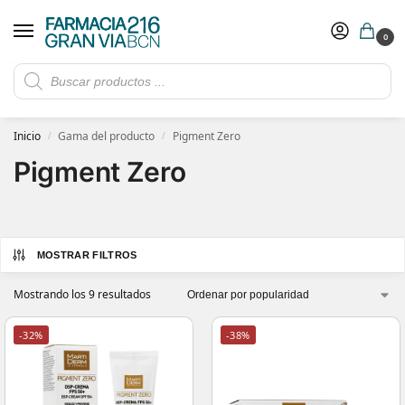
0
Rebajas de verano hasta -30%
Ver ofertas
​ 5€ de descuento con el cupón 5GRANVIA (compras superiores a 150€)
Inicio
Gama del producto
Pigment Zero
/
/
Pigment Zero
MOSTRAR FILTROS
Mostrando los 9 resultados
-32%
-38%