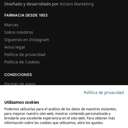
Diseñado y desarrollado por
A!claro Marketing
FARMACIA DESDE 1953
Marcas
Sobre nosotros
Síguenos en Instagram
Aviso legal
Política de privacidad
Política de Cookies
CONDICIONES
Formas de pago
Gastos de Envío
Política de privacidad
Plazos de Entrega
Utilizamos cookies
Precios y Disponibilidad
Podemos utilizarlas para el análisis de los datos de nuestros visitantes,
Garantías y Devoluciones
para mejorar nuestro sitio web, mostrar contenido personalizado y
brindarle una excelente experiencia en el sitio web. Para obtener más
información sobre las cookies que utilizamos, abre los ajustes.
SUSCRÍBETE A LA NEWSLETTER