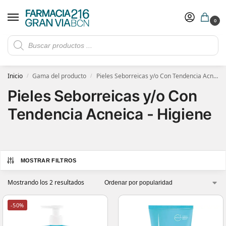
0
Rebajas de verano hasta -30%
Ver ofertas
​ 5€ de descuento con el cupón 5GRANVIA (compras superiores a 150€)
Inicio
Gama del producto
Pieles Seborreicas y/o Con Tendencia Acneica - Higiene
/
/
Pieles Seborreicas y/o Con
Tendencia Acneica - Higiene
MOSTRAR FILTROS
Mostrando los 2 resultados
-50%