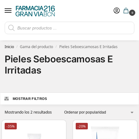
0
Rebajas de verano hasta -30%
Ver ofertas
​ 5€ de descuento con el cupón 5GRANVIA (compras superiores a 150€)
Inicio
Gama del producto
Pieles Seboescamosas E Irritadas
/
/
Pieles Seboescamosas E
Irritadas
MOSTRAR FILTROS
Mostrando los 2 resultados
-35%
-20%